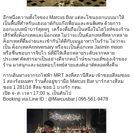
อีกหนึ่งความตั้งใจของ Marcus Bar แต่ละโซนออกแบบมาให้
เป็นพื้นที่สำหรับแฮงเอาต์กับแก๊งเพื่อนและคนพิเศษ ด้วยการ
ออกแบบหน้าบาร์สุดหรู เครื่องดื่มถือเป็นหนึ่งในไฮไลท์ของร้าน
เสิร์ฟทั้งค็อกเทลและม็อกเทล ไม่ว่าจะเป็นค้อกเทลที่หลากหลาย
ค็อกเทลที่ดื่มง่ายและเข้ากันได้ดีกับเมนูอาหารในร้าน ไม่ว่าจะ
เป็น ค็อกเทลAnniversary หรือจะเป็นค็อกเทล Jasmin moon
หรือชื่นชอบการจิบไว น์ที่มีให้เลือกหลายระดับจากหลาย
ประเทศ คัดสรรมาเป็นอย่างดีจากคอไวน์ขนานแท้ของเจ้าของ
ร้าน มาสนุกและจอยตอบโจทย์สายแฮงต์เอาต์ตลอดทั้งคืน
การเดินทางจากรถไฟฟ้า MRT ลงที่สถานีสีลม เข้าซอยสีลมซอย
1 สองร้อยเมตร ร้านตั้งอยู่ขวามือ Marcus Bar บาร์กลางสีลม
ซอย 1 281/16 สีลม ซอย 1 บางรัก กทม.
เปิด จ- ส. เวลา 17.00 น. เป็นต้นไป
Booking via Line ID : @Marcusbar | 095-561-9478