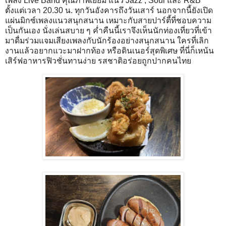
เพลง Live Band คุณภาพเยี่ยม แนว Jazz , Soul และ R&B
ตั้งแต่เวลา 20.30 น. ทุกวันอังคารถึงวันเสาร์ นอกจากนี้ยังเปิด
แผ่นมิกซ์เพลงแนวสนุกสนาน เหมาะกับสายปาร์ตี้ที่ชอบความ
เป็นกันเอง นั่งเล่นสบาย ๆ ค่ำคืนนี้เราจึงเห็นนักท่องเที่ยวที่เข้า
มาดื่มร่วมแจมเสียงเพลงกับนักร้องอย่างสนุกสนาน ใครที่เลิก
งานแล้วอยากแวะมาฝากท้อง หรือดินเนอร์สุดพิเศษ ที่นี่ก็เหน้น
เสิร์ฟอาหารฟิวชั่นทานง่าย รสชาติอร่อยถูกปากคนไทย