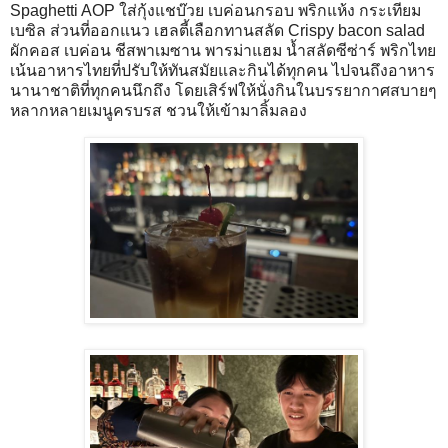
Spaghetti AOP ใส่กุ้งแชบ๊วย เบค่อนกรอบ พริกแห้ง กระเทียม
เบซิล ส่วนที่ออกแนว เฮลตี้เลือกทานสลัด Crispy bacon salad
ผักคอส เบค่อน ชีสพาเมซาน พารม่าแฮม น้ำสลัดซีซ่าร์ พริกไทย
เน้นอาหารไทยที่ปรับให้ทันสมัยและกินได้ทุกคน ไปจนถึงอาหาร
นานาชาติที่ทุกคนนึกถึง โดยเสิร์ฟให้นั่งกินในบรรยากาศสบายๆ
หลากหลายเมนูครบรส ชวนให้เข้ามาลิ้มลอง