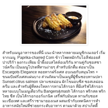
สำหรับเมนูอาหารของที่นี่ แนะนำหลากหลายเมนูซิกเนเจอร์ เริ่ม
จากเมนู Paprika-charred Corn ข้าวโพดหมักกับโอลีฟออยส์
ปาปริก้า ผงกระเทียม น้ำผึ้งอบสไตล์อเมริกัน ทานคู่กับซอสซา
วน์ครีม เป็นเมนูโปรดที่ทานง่ายๆ สำหรับนักดื่ม ต่อมาเป็น
Escargots Elegance หอยทากฝรั่งเศส อบเนยกับสมุนไพร +
ขนมปังฝรั่งเศสแผ่นบาง ส่วนถัดมาเป็นเมนูที่ผู้ชื่นชอบทานปลา
Sunset citrus salmon ปลาแซลม่อน ผักโขมอบชีส ซอสเลม่อน
ครีม และสำหรับผู้ที่หลงใหลการทานไส้กรอก ที่มีเสริฟไส้กรอก
หลายแบบในเมนูเดียวกัน Bangers&mash ไส้กรอก พริกสด พริก
ไทย ชีส เป็นไส้กรอกออร์แกนิค เสริ์ฟกับมันบด ทานกับซอส
มะเขือเทศ และศรีราชามายองเนส ผสมเข้ากับเทคนิคการทำ
อาหารสมัยใหม่ที่ช่วยยกระดับอาหาร ตามมาด้วย สปาเก็ตตี้