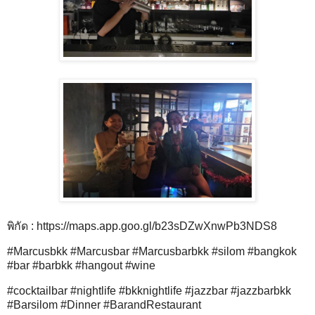
พิกัด :
https://maps.app.goo.gl/b23sDZwXnwPb3NDS8
#Marcusbkk #Marcusbar #Marcusbarbkk #silom #bangkok
#bar #barbkk #hangout #wine
#cocktailbar #nightlife #bkknightlife #jazzbar #jazzbarbkk
#Barsilom #Dinner #BarandRestaurant