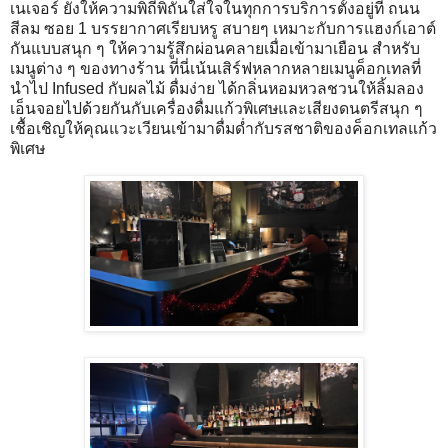
เนเจอร์ ยังให้ความพิถีพิถันใส่ใจในทุกการบริการตั้งอยู่ที่ ถนน
สีลม ซอย 1 บรรยากาศเรียบหรู สบายๆ เหมาะกับการแฮงก์เอาต์
กันแบบสนุก ๆ ให้ความรู้สึกผ่อนคลายเมื่อเข้ามาเยือน สำหรับ
เมนูต่าง ๆ ของทางร้าน ที่นี่เน้นเสิร์ฟหลากหลายเมนูค็อกเทลที่
นำไป Infused กับผลไม้ ดื่มง่าย ได้กลิ่นหอมหวลชวนให้ลิ้มลอง
เอ็นจอยไปด้วยกันกับเครื่องดื่มแก้วพิเศษและเสียงดนตรีสนุก ๆ
เชื้อเชิญให้คุณแวะเวียนเข้ามาดื่มด่ำกับรสชาติของค็อกเทลแก้ว
พิเศษ