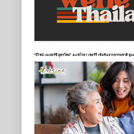
“บีไชน์ เนเจอร์ซี สูตรใหม่” อะเซโรลา เชอร์รี่ เข้มข้นจากธรรมชาติ ดู