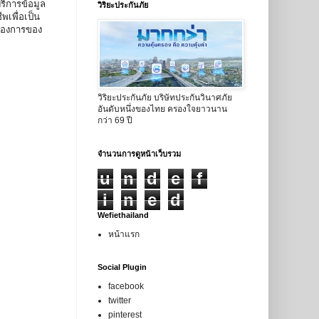
ิการข้อมูล
วิริยะประกันภัย
เพื่อเป็น
้องการของ
วิริยะประกันภัย บริษัทประกันวินาศภัย
อันดับหนึ่งของไทย ครองใจยาวนาน
กว่า 69 ปี
จำนวนการดูหน้าเว็บรวม
u
n
d
e
f
i
n
e
d
Wefiethailand
หน้าแรก
Social Plugin
facebook
twitter
pinterest