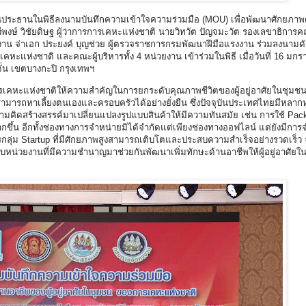
นประธานในพิธีลงนามบันทึกความเข้าใจความร่วมมือ (MOU) เพื่อพัฒนาศักยภาพ
พงษ์ วิชัยดิษฐ ผู้ว่าการการเคหะแห่งชาติ นายวิทวัต ปัญจมะวัต รองเลขาธิกา
น จ่าเอก ประยงค์ บุญช่วย ผู้ตรวจราชการกรมพัฒนาฝีมือแรงงาน ร่วมลงนามดั
แห่งชาติ และคณะผู้บริหารทั้ง 4 หน่วยงาน เข้าร่วมในพิธี เมื่อวันที่ 16 มก
ั่น เขตบางกะปิ กรุงเทพฯ
า การเคหะแห่งชาติให้ความสำคัญในการยกระดับคุณภาพชีวิตของผู้อยู่อาศัยในชุม
คง สามารถหาเลี้ยงตนเองและครอบครัวได้อย่างยั่งยืน ซึ่งปัจจุบันประเทศไทยมีหลาก
มคิดสร้างสรรค์มาเปลี่ยนแปลงรูปแบบสินค้าให้มีความทันสมัย เช่น การใช้ Packa
ขึ้น อีกทั้งช่องทางการจำหน่ายมิได้จำกัดแต่เพียงช่องทางออฟไลน์ แต่ยังมีการ
รกลุ่ม Startup ที่มีศักยภาพสูงสามารถเติบโตและประสบความสำเร็จอย่างรวดเร็ว จา
ือกับหน่วยงานที่มีความชำนาญมาช่วยกันพัฒนาเพิ่มทักษะด้านอาชีพให้ผู้อยู่อาศัย