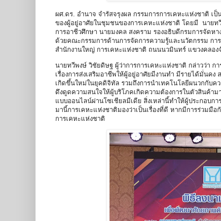
ผศ.ดร. อำนาจ จำรัสจรุงผล กรรมการการเคหะแห่งชาติ เป็
ของผู้อยู่อาศัยในชุมชนของการเคหะแห่งชาติ โดยมี นายทวี
การอาชีวศึกษา นายมงคล สงคราม รองอธิบดีกรมการจัดหางา
ด้วยคณะกรรมการด้านการจัดการความรู้และนวัตกรรม การเคหะ
สำนักงานใหญ่ การเคหะแห่งชาติ ถนนนวมินทร์ แขวงคลองจ
นายทวีพงษ์ วิชัยดิษฐ ผู้ว่าการการเคหะแห่งชาติ กล่าวว่
เรื่องการส่งเสริมอาชีพให้ผู้อยู่อาศัยมีงานทำ มีรายได้มั่น
เกิดขึ้นใหม่ในยุคดิจิทัล รวมถึงการนำเทคโนโลยีผนวกกับควา
ดึงดูดความสนใจให้ผู้บริโภคเกิดความต้องการในตัวสินค้ามาก
แบบออนไลน์ผ่านโซเชียลมีเดีย สิ่งเหล่านี้ทำให้ผู้ประกอบกา
มานี้การเคหะแห่งชาติมองว่าเป็นเรื่องที่ดี หากมีการร่วมม
การเคหะแห่งชาติ