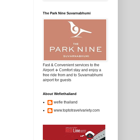
The Park Nine Suvarnabhumi
Fast & Convenient services to the
Airport ✈️ Comfort stay and enjoy a
free ride from and to Suvarnabhumi
airport for guests
About Wefiethailand
wefie thailand
www.toptotravelvariety.com