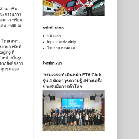
ด้านอาชีพ
รคณะกรรมการ
งกล่าว พร้อม
ราคม 2568 ณ
wefiethailand
หน้าแรก
ชน โดยเฉพาะ
toptotravelvariety
หลายอาชีพที่
โวยวาย ดอทคอม
ging ที่
จำหน่ายในรูป
กสิ่งที่กล่าว
โพสต์แนะนำ
ในชุมชนของ
'กรมเจรจา' เดินหน้า FTA Club
รุ่น 4 ติดอาวุธความรู้ สร้างเครือ
ข่ายรับมือการค้าโลก