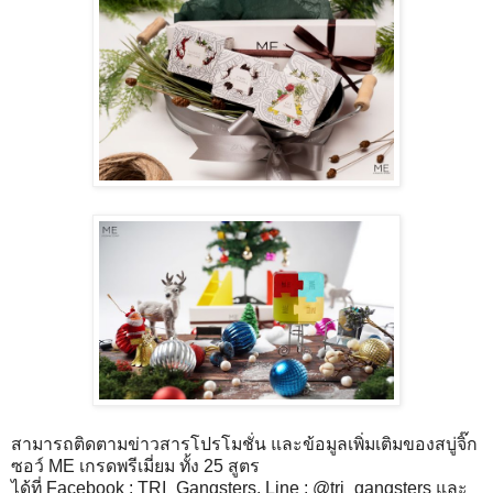
สามารถติดตามข่าวสารโปรโมชั่น และข้อมูลเพิ่มเติมของสบู่จิ๊ก
ซอว์ ME เกรดพรีเมี่ยม ทั้ง 25 สูตร
ได้ที่ Facebook : TRI_Gangsters, Line : @tri_gangsters และ