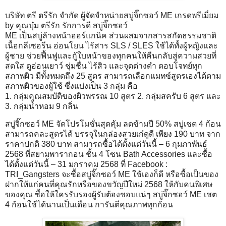
บริษัท ตรี ตรีรัก จำกัด ผู้จัดจำหน่ายสบู่จิ๊กซอว์ ME เกรดพรีเมี่ยม
by คุณบุ๋ม ตรีรัก รักการดี สบู่จิ๊กซอว์
ME เป็นสบู่ล้างหน้าออร์แกนิค ส่วนผสมจากสารสกัดธรรมชาติ
เนื้อกลีเซอรีน อ่อนโยน ไร้สาร SLS / SLES ใช้ได้ทั้งผู้หญิงและ
ผู้ชาย ช่วยฟื้นฟูและกู้ใบหน้าของทุกคนให้คืนกลับสู่ความสวยที่
สดใส ดูอ่อนเยาว์ ชุ่มชื่น ไร้สิว และจุดด่างดำ ตอบโจทย์ทุก
สภาพผิว มีทั้งหมดถึง 25 สูตร สามารถเลือกแมทซ์สูตรเองได้ตาม
สภาพผิวของผู้ใช้ ซึ่งแบ่งเป็น 3 กลุ่ม คือ
1. กลุ่มคุณสมบัติของผิวพรรณ 10 สูตร 2. กลุ่มสครับ 6 สูตร และ
3. กลุ่มน้ำหอม 9 กลิ่น
สบู่จิ๊กซอว์ ME จัดโปรโมชั่นสุดคุ้ม ลดข้ามปี 50% สบู่เชต 4 ก้อน
สามารถคละสูตรได้ บรรจุในกล่องสวยเก๋ดูดี เพียง 190 บาท จาก
ราคาปกติ 380 บาท สามารถซื้อได้ตั้งแต่วันนี้ – 6 กุมภาพันธ์
2568 ที่สยามพารากอน ชั้น 4 โซน Bath Accessories และซื้อ
ได้ตั้งแต่วันนี้ – 31 มกราคม 2568 ที่ Facebook :
TRI_Gangsters จะซื้อสบู่จิ๊กซอว์ ME ใช้เองก็ดี หรือซื้อเป็นของ
ฝากให้แก่คนที่คุณรักหรือของขวัญปีใหม่ 2568 ให้กับคนพิเศษ
ของคุณ ซื้อให้ใครรับรองผู้รับต้องชอบแน่ๆ สบู่จิ๊กซอว์ ME เชต
4 ก้อนใช้ได้นานเป็นเดือน การันตีคุณภาพทุกก้อน