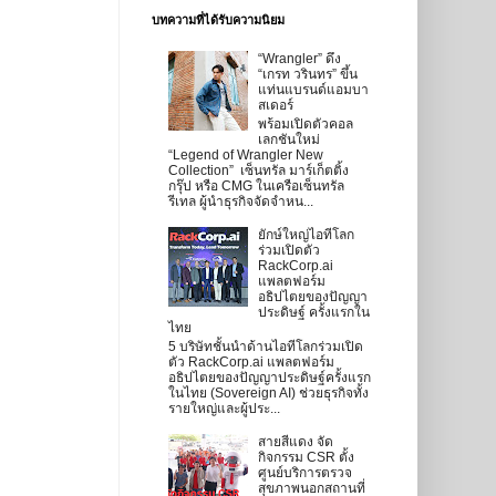
บทความที่ได้รับความนิยม
“Wrangler” ดึง
“เกรท วรินทร” ขึ้น
แท่นแบรนด์แอมบา
สเดอร์
พร้อมเปิดตัวคอล
เลกชันใหม่
“Legend of Wrangler New
Collection” เซ็นทรัล มาร์เก็ตติ้ง
กรุ๊ป หรือ CMG ในเครือเซ็นทรัล
รีเทล ผู้นำธุรกิจจัดจำหน...
ยักษ์ใหญ่ไอทีโลก
ร่วมเปิดตัว
RackCorp.ai
แพลตฟอร์ม
อธิปไตยของปัญญา
ประดิษฐ์ ครั้งแรกใน
ไทย
5 บริษัทชั้นนำด้านไอทีโลกร่วมเปิด
ตัว RackCorp.ai แพลตฟอร์ม
อธิปไตยของปัญญาประดิษฐ์ครั้งแรก
ในไทย (Sovereign AI) ช่วยธุรกิจทั้ง
รายใหญ่และผู้ประ...
สายสีแดง จัด
กิจกรรม CSR ตั้ง
ศูนย์บริการตรวจ
สุขภาพนอกสถานที่