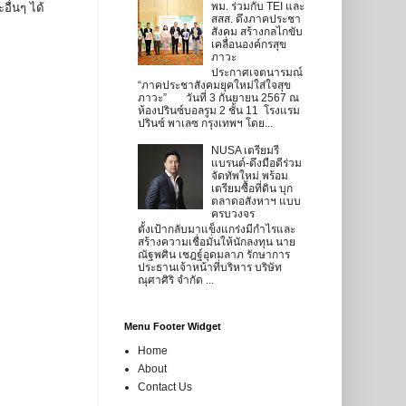
พม. ร่วมกับ TEI และ
อื่นๆ ได้
สสส. ดึงภาคประชา
สังคม สร้างกลไกขับ
เคลื่อนองค์กรสุข
ภาวะ
ประกาศเจตนารมณ์
“ภาคประชาสังคมยุคใหม่ใส่ใจสุข
ภาวะ” วันที่ 3 กันยายน 2567 ณ
ห้องปรินซ์บอลรูม 2 ชั้น 11 โรงแรม
ปรินซ์ พาเลซ กรุงเทพฯ โดย...
NUSA เตรียมรี
แบรนด์-ดึงมือดีร่วม
จัดทัพใหม่ พร้อม
เตรียมซื้อที่ดิน บุก
ตลาดอสังหาฯ แบบ
ครบวงจร
ตั้งเป้ากลับมาแข็งแกร่งมีกำไรและ
สร้างความเชื่อมั่นให้นักลงทุน นาย
ณัฐพศิน เชฎฐ์อุดมลาภ รักษาการ
ประธานเจ้าหน้าที่บริหาร บริษัท
ณุศาศิริ จำกัด ...
Menu Footer Widget
Home
About
Contact Us