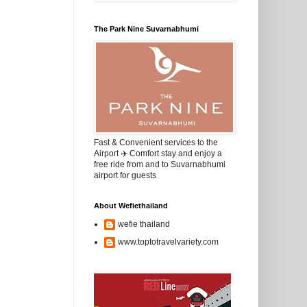
The Park Nine Suvarnabhumi
Fast & Convenient services to the
Airport ✈️ Comfort stay and enjoy a
free ride from and to Suvarnabhumi
airport for guests
About Wefiethailand
wefie thailand
www.toptotravelvariety.com