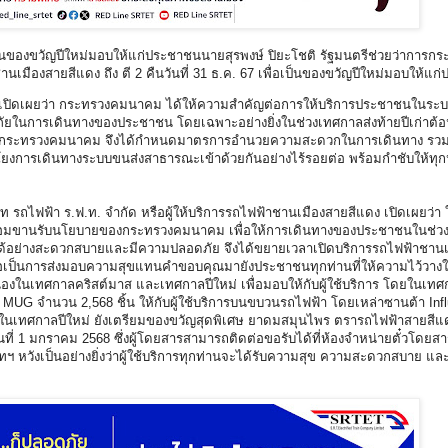
ป็นของขวัญปีใหม่มอบให้แก่ประชาชนนายสุรพงษ์ ปิยะโชติ รัฐมนตรีช่วยว่าการกร
มืองสายสีแดง ถึง ตี 2 คืนวันที่ 31 ธ.ค. 67 เพื่อเป็นของขวัญปีใหม่มอบให
 เปิดเผยว่า กระทรวงคมนาคม ได้ให้ความสำคัญต่อการให้บริการประชาชนในระบ
ในการเดินทางของประชาชน โดยเฉพาะอย่างยิ่งในช่วงเทศกาลส่งท้ายปีเก่าต้อน
มาก กระทรวงคมนาคม จึงได้กำหนดมาตรการอำนวยความสะดวกในการเดินทาง รวม
งการเดินทางระบบขนส่งสาธารณะเข้าด้วยกันอย่างไร้รอยต่อ พร้อมกำชับให้ทุก
ย
ท รถไฟฟ้า ร.ฟ.ท. จำกัด หรือผู้ให้บริการรถไฟฟ้าชานเมืองสายสีแดง เปิดเผยว่า ใ
กัด พร้อมขานรับนโยบายของกระทรวงคมนาคม เพื่อให้การเดินทางของประชาชนในช่ว
นๆได้อย่างสะดวกสบายและมีความปลอดภัย จึงได้ขยายเวลาเปิดบริการรถไฟฟ้าชานเ
 เพื่อเป็นการส่งมอบความสุขแทนคำขอบคุณมายังประชาชนทุกท่านที่ให้ความไว้วาง
งในเทศกาลคริสต์มาส และเทศกาลปีใหม่ เพื่อมอบให้กับผู้ใช้บริการ โดยในเทศ
UG จำนวน 2,568 ชิ้น ให้กับผู้ใช้บริการบนขบวนรถไฟฟ้า โดยเหล่าซานต้า Influ
ในเทศกาลปีใหม่ ยังเตรียมของขวัญสุดพิเศษ ยาดมสมุนไพร ตรารถไฟฟ้าสายสีแด
นวันที่ 1 มกราคม 2568 ซึ่งผู้โดยสารสามารถติดต่อขอรับได้ที่ห้องจำหน่ายตั๋วโดยส
ัทฯ หวังเป็นอย่างยิ่งว่าผู้ใช้บริการทุกท่านจะได้รับความสุข ความสะดวกสบาย แ