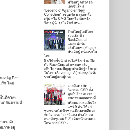
พร้อมเปิดตัวคอล
เลกชันใหม่
“Legend of Wrangler New
Collection” เซ็นทรัล มาร์เก็ตติ้ง
กรุ๊ป หรือ CMG ในเครือเซ็นทรัล
รีเทล ผู้นำธุรกิจจัดจำหน...
ยักษ์ใหญ่ไอทีโลก
ร่วมเปิดตัว
RackCorp.ai
แพลตฟอร์ม
อธิปไตยของปัญญา
ประดิษฐ์ ครั้งแรกใน
ไทย
5 บริษัทชั้นนำด้านไอทีโลกร่วมเปิด
ตัว RackCorp.ai แพลตฟอร์ม
อธิปไตยของปัญญาประดิษฐ์ครั้งแรก
ในไทย (Sovereign AI) ช่วยธุรกิจทั้ง
รายใหญ่และผู้ประ...
แคมเปญ Pet
สนรัก โดย
สายสีแดง จัด
กิจกรรม CSR ตั้ง
ศูนย์บริการตรวจ
นที่ต่างๆ
สุขภาพนอกสถานที่
หตุอันตรายที่
พร้อมมอบรถเข็นวีล
แชร์ 9 คัน ให้แก่
ชุมชน รถไฟฟ้าชานเมืองสายสีแดง
จัดกิจกรรม “สายสีแดง ห่วงใย สุข
อนามัยชุมชน ปี 2” เดินหน้าสานต่อ
ฐานระดับ
โครงการ CSR เ...
กยภาพอยู่