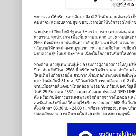
ขยายเวลาให้บริการสายสีแดง ถึง ตี 2 ในคืนเคานต์ดาวน์ เ
คมนาคม ส่งมอบความสุข ขยายเวลาเปิดให้บริการรถไฟฟ้าชานเ
นายสุรพงษ์ ปิยะโชติ รัฐมนตรีช่วยว่าการกระทรวงคมนาคม
สาธารณะทุกประเภท เพื่อเพิ่มความสะดวก และความปลอดภัย
2568 ที่จะมีประชาชนเดินทางกลับภูมิลำเนาเป็นจำนวน
นโยบายให้ทุกหน่วยงานบูรณาการความร่วมมือในการเชื่อมโย
มอบความสุขให้แก่ประชาชน เนื่องในโอกาสวันขึ้นปีใหม่ด้ว
ทางด้าน นายสุเทพ พันธุ์เพ็ง กรรมการผู้อำนวยการใหญ่ บริษั
ปีเก่าต้อนรับปีใหม่ 2568 นี้ บริษัท รถไฟฟ้า ร.ฟ.ท. จำ
ใหม่เต็มไปด้วยรอยยิ้ม สามารถเชื่อมต่อกับระบบขนส่งอื่
แดง ในคืนวันที่ 31 ธ.ค. 67 โดยให้บริการจนถึงเวลา ตี 2
ชานเมืองสายสีแดงมาโดยตลอด พร้อมกับเตรียมของขวัญเนื่อ
วันที่ 25 ธันวาคม 2567 จะมอบแก้วอเนกประสงค์ RED LINE M
ดัง พร้อมรับฟังการบรรเลงเพลงคริสต์มาสจากวงไอดอล และ
สดชื่นต้อนรับปีใหม่ ให้แก่ผู้ใช้บริการ จำนวน 2,568 ชิ้น ใ
ตั้งแต่เวลา 05.30 น. - 24.00 น. หรือจนกว่าของจะหมด บริษ
ปลอดภัยตลอดการเดินทางในช่วงเทศกาลแห่งความสุขนี้