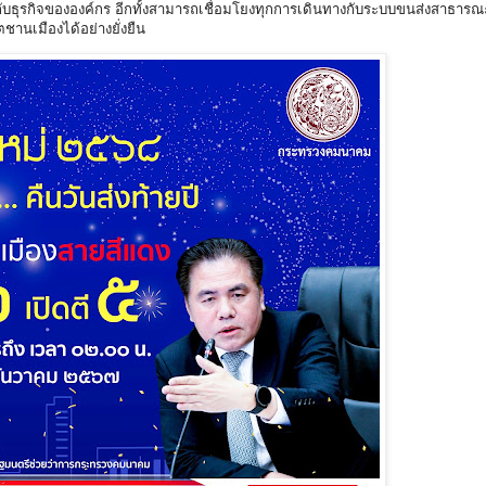
งกับธุรกิจขององค์กร อีกทั้งสามารถเชื่อมโยงทุกการเดินทางกับระบบขนส่งสาธารณะ
านเมืองได้อย่างยั่งยืน