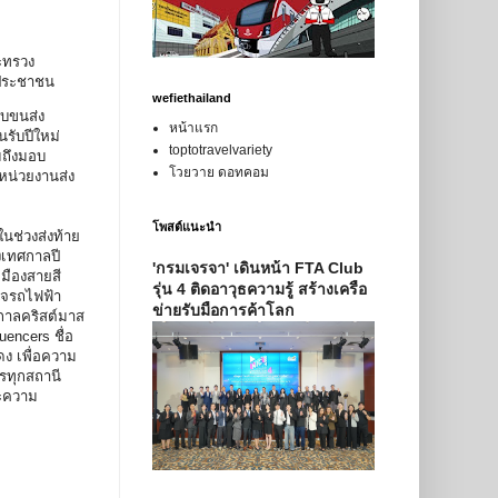
ะทรวง
้แก่ประชาชน
wefiethailand
บขนส่ง
หน้าแรก
รับปีใหม่
toptotravelvariety
ถึงมอบ
โวยวาย ดอทคอม
หน่วยงานส่ง
โพสต์แนะนำ
นช่วงส่งท้าย
งเทศกาลปี
'กรมเจรจา' เดินหน้า FTA Club
มืองสายสี
รุ่น 4 ติดอาวุธความรู้ สร้างเครือ
ใจรถไฟฟ้า
ข่ายรับมือการค้าโลก
กาลคริสต์มาส
encers ชื่อ
ง เพื่อความ
ารทุกสถานี
ละความ