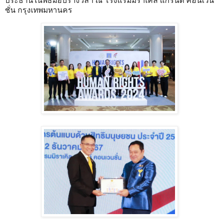
ประธานในพิธีมอบรางวัลฯ ณ โรงแรมมิราเคิล แกรนด์ คอนเวน
ชั่น กรุงเทพมหานคร