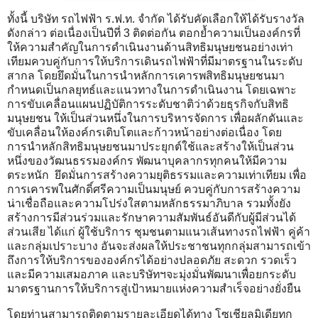
ทั้งนี้ บริษัท รถไฟฟ้า ร.ฟ.ท. จำกัด ได้รับคัดเลือกให้ได้รับรางวัล
ดังกล่าว ต่อเนื่องเป็นปีที่ 3 ติดต่อกัน ตอกย้ำความเป็นองค์กรที่
ให้ความสำคัญในการดำเนินงานด้านสิทธิมนุษยชนอย่างเท่า
เทียมควบคู่กับการให้บริการเดินรถไฟฟ้าที่มีมาตรฐานในระดับ
สากล โดยยึดมั่นในการนำหลักการเคารพสิทธิมนุษยชนมา
กำหนดเป็นกลยุทธ์และแนวทางในการดำเนินงาน โดยเฉพาะ
การขับเคลื่อนแผนปฏิบัติการระดับชาติว่าด้วยธุรกิจกับสิทธิ
มนุษยชน ให้เป็นส่วนหนึ่งในการบริหารจัดการ เพื่อผลักดันและ
ขับเคลื่อนให้องค์กรเติบโตและก้าวหน้าอย่างต่อเนื่อง โดย
การนำหลักสิทธิมนุษยชนมาประยุกต์ใช้และสร้างให้เป็นส่วน
หนึ่งของวัฒนธรรมองค์กร พัฒนาบุคลากรทุกคนให้มีความ
ตระหนัก ยึดมั่นการสร้างความยุติธรรมและความเท่าเทียม เพื่อ
การเคารพในศักดิ์ศรีความเป็นมนุษย์ ควบคู่กับการสร้างความ
น่าเชื่อถือและความโปร่งใสตามหลักธรรมาภิบาล รวมทั้งยัง
สร้างการมีส่วนร่วมและรักษาความสัมพันธ์อันดีกับผู้มีส่วนได้
ส่วนเสีย ได้แก่ ผู้ใช้บริการ ชุมชนตามแนวเส้นทางรถไฟฟ้า คู่ค้า
และกลุ่มเปราะบาง อันจะส่งผลให้ประชาชนทุกกลุ่มสามารถเข้า
ถึงการให้บริการขององค์กรได้อย่างปลอดภัย สะดวก รวดเร็ว
และมีความเสมอภาค และบริษัทฯจะมุ่งมั่นพัฒนาเพื่อยกระดับ
มาตรฐานการให้บริการสู่เป้าหมายแห่งความสำเร็จอย่างยั่งยืน
โดยท่านสามารถติดตามรายละเอียดได้ทาง โซเชียลมิเดียทุก