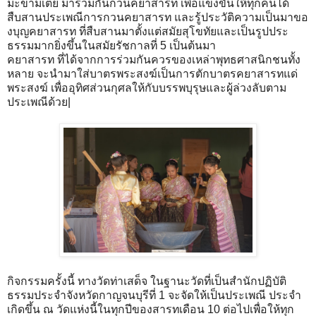
มะขามเตี้ย มาร่วมกันกวนคยาสารท เพื่อแข่งขันให้ทุกคนได้
สืบสานประเพณีการกวนคยาสารท และรู้ประวัติความเป็นมาขอ
งบุญคยาสารท ที่สืบสานมาตั้งแต่สมัยสุโขทัยและเป็นรูปประ
ธรรมมากยิ่งขึ้นในสมัยรัชกาลที่ 5 เป็นต้นมา
คยาสารท ที่ได้จากการร่วมกันควรของเหล่าพุทธศาสนิกชนทั้ง
หลาย จะนำมาใส่บาตรพระสงฆ์เป็นการตักบาตรคยาสารทแด่
พระสงฆ์ เพื่ออุทิศส่วนกุศลให้กับบรรพบุรุษและผู้ล่วงลับตาม
ประเพณีด้วย|
กิจกรรมครั้งนี้ ทางวัดท่าเสด็จ ในฐานะวัดที่เป็นสำนักปฏิบัติ
ธรรมประจำจังหวัดกาญจนบุรีที่ 1 จะจัดให้เป็นประเพณี ประจำ
เกิดขึ้น ณ วัดแห่งนี้ในทุกปีของสารทเดือน 10 ต่อไปเพื่อให้ทุก