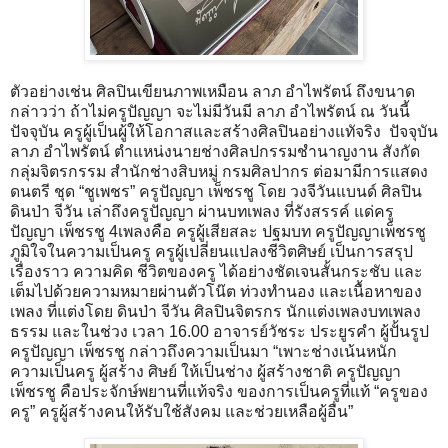
ตัวอย่างเช่น ศิลปินเขียนภาพเหมือน ลาภ อำไพรัตน์ ถึงขนาด
กล่าวว่า ถ้าไม่ครูปัญญา จะไม่มีวันมี ลาภ อำไพรัตน์ ณ วันนี้
ปัจจุบัน ครูผู้เป็นผู้ให้โอกาสและสร้างศิลปินอย่างแทัจริง ปัจจุบัน
ลาภ อำไพรัตน์ ตำแหน่งนายช่างศิลปกรรมชำนาญงาน สังกัด
กลุ่มจิตรกรรม สำนักช่างสิบหมู่ กรมศิลปากร ต่อมามีการแสดง
ดนตรี ชุด “ชูเพชร” ครูปัญญา เพ็ชรชู โดย วงจีวันแบนด์ ศิลปิน
ดินป่า จีวัน เล่าถึงครูปัญญา ผ่านบทเพลง ที่รังสรรค์ แด่ครู
ปัญญา เพ็ชรชู 4เพลงคือ ครูผู้เสียสละ ปฐมบท ครูปัญญาเพ็ชรชู
ภูมิใจในความเป็นครู ครูผู้เปลี่ยนแปลงชีวิตศิษย์ เป็นการสรุป
เรื่องราว ความคิด ชีวิตของครู ได้อย่างชัดเจนสั้นกระชับ และ
เต็มไปด้วยความหมายผ่านตัวโน๊ต ท่วงทำนอง และเนื้อหาของ
เพลง ที่แต่งโดย ดินป่า จีวัน ศิลปินจิตรกร นักแต่งเพลงบทเพลง
ธรรม และในช่วง เวลา 16.00 อาจารย์วัชระ ประยูรคำ ผู้ปั้นรูป
ครูปัญญา เพ็ชรชู กล่าวถึงความเป็นมา “เพาะช่างเน้นหนัก
ความเป็นครู ผู้สร้าง ศิษย์ ให้เป็นช่าง ผู้สร้างชาติ ครูปัญญา
เพ็ชรชู คือประจักษ์พยานที่แท้จริง ของการเป็นครูที่แท้ “ครูของ
ครู” ครูผู้สร้างคนให้รับใช้สังคม และช่วยเหลือผู้อื่น”