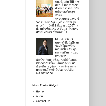
พม. ร่วมกับ TEI และ
สสส. ดึงภาคประชา
สังคม สร้างกลไกขับ
เคลื่อนองค์กรสุข
ภาวะ
ประกาศเจตนารมณ์
“ภาคประชาสังคมยุคใหม่ใส่ใจสุข
ภาวะ” วันที่ 3 กันยายน 2567 ณ
ห้องปรินซ์บอลรูม 2 ชั้น 11 โรงแรม
ปรินซ์ พาเลซ กรุงเทพฯ โดย...
NUSA เตรียมรี
แบรนด์-ดึงมือดีร่วม
จัดทัพใหม่ พร้อม
เตรียมซื้อที่ดิน บุก
ตลาดอสังหาฯ แบบ
ครบวงจร
ตั้งเป้ากลับมาแข็งแกร่งมีกำไรและ
สร้างความเชื่อมั่นให้นักลงทุน นาย
ณัฐพศิน เชฎฐ์อุดมลาภ รักษาการ
ประธานเจ้าหน้าที่บริหาร บริษัท
ณุศาศิริ จำกัด ...
Menu Footer Widget
Home
About
Contact Us