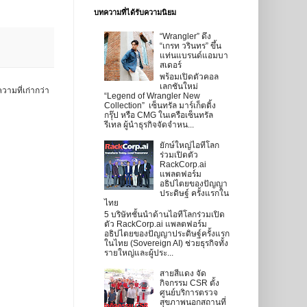
บทความที่ได้รับความนิยม
“Wrangler” ดึง
“เกรท วรินทร” ขึ้น
แท่นแบรนด์แอมบา
สเดอร์
พร้อมเปิดตัวคอล
เลกชันใหม่
วามที่เก่ากว่า
“Legend of Wrangler New
Collection” เซ็นทรัล มาร์เก็ตติ้ง
กรุ๊ป หรือ CMG ในเครือเซ็นทรัล
รีเทล ผู้นำธุรกิจจัดจำหน...
ยักษ์ใหญ่ไอทีโลก
ร่วมเปิดตัว
RackCorp.ai
แพลตฟอร์ม
อธิปไตยของปัญญา
ประดิษฐ์ ครั้งแรกใน
ไทย
5 บริษัทชั้นนำด้านไอทีโลกร่วมเปิด
ตัว RackCorp.ai แพลตฟอร์ม
อธิปไตยของปัญญาประดิษฐ์ครั้งแรก
ในไทย (Sovereign AI) ช่วยธุรกิจทั้ง
รายใหญ่และผู้ประ...
สายสีแดง จัด
กิจกรรม CSR ตั้ง
ศูนย์บริการตรวจ
สุขภาพนอกสถานที่