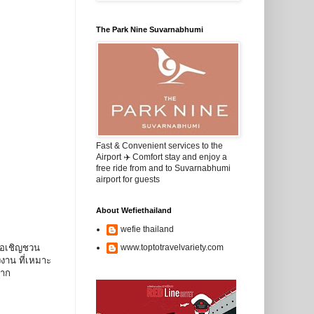
The Park Nine Suvarnabhumi
Fast & Convenient services to the
Airport ✈️ Comfort stay and enjoy a
free ride from and to Suvarnabhumi
airport for guests
About Wefiethailand
wefie thailand
ขอเชิญชวน
www.toptotravelvariety.com
งาน ที่เหมาะ
มาก