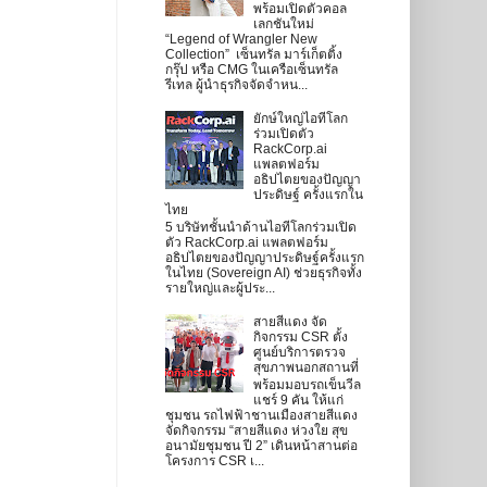
พร้อมเปิดตัวคอล
เลกชันใหม่
“Legend of Wrangler New
Collection” เซ็นทรัล มาร์เก็ตติ้ง
กรุ๊ป หรือ CMG ในเครือเซ็นทรัล
รีเทล ผู้นำธุรกิจจัดจำหน...
ยักษ์ใหญ่ไอทีโลก
ร่วมเปิดตัว
RackCorp.ai
แพลตฟอร์ม
อธิปไตยของปัญญา
ประดิษฐ์ ครั้งแรกใน
ไทย
5 บริษัทชั้นนำด้านไอทีโลกร่วมเปิด
ตัว RackCorp.ai แพลตฟอร์ม
อธิปไตยของปัญญาประดิษฐ์ครั้งแรก
ในไทย (Sovereign AI) ช่วยธุรกิจทั้ง
รายใหญ่และผู้ประ...
สายสีแดง จัด
กิจกรรม CSR ตั้ง
ศูนย์บริการตรวจ
สุขภาพนอกสถานที่
พร้อมมอบรถเข็นวีล
แชร์ 9 คัน ให้แก่
ชุมชน รถไฟฟ้าชานเมืองสายสีแดง
จัดกิจกรรม “สายสีแดง ห่วงใย สุข
อนามัยชุมชน ปี 2” เดินหน้าสานต่อ
โครงการ CSR เ...