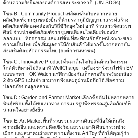
ด้านความยั่งยืนขององค์การสหประชาชาติ (UN-SDGs)
โซน B : Community Product เพลิดเพลินกับหลากหลาย
ผลิตภัณฑ์จากชุมชนยั่งยืน ที่นำมรดกภูมิปัญญามาสรรค์สร้าง
ผลิตภัณฑ์ที่สอดคล้องกับวิถีชีวิตยุคใหม่ อาทิ ร้านสารพัดสรรพ
ศิลป์ จำหน่ายผลิตภัณฑ์จากชุมชนที่ผสมไอเดียเก๋ของนัก
ออกแบบ หัตถกรรม และแฟชั่น ที่สะท้อนอัตลักษณ์เฉพาะของ
ความเป็นไทย เพื่อเพิ่มมูลค่าให้กับสินค้าได้มากขึ้นจากสถาบัน
ส่งเสริมศิลปหัตถกรรมไทย (องค์การมหาชน)
โซน C : Innovative Product ตื่นตาตื่นใจกับสินค้านวัตกรรม
ใกล้ตัวที่คาดไม่ถึง อาทิ WellCharge เครื่องชาร์จรถไฟฟ้า EV
แบบพกพา OK Watch นาฬิกาป้องกันเด็กหายที่มาพร้อมกล้อง
2 ตัว GPS แม่นยำ สามารถฟังและดูผ่านมือถือได้เพื่อความ
ปลอดภัยของลูกหลาน
โซน D : Garden and Farmer Market เลือกซื้อต้นไม้หลากหลาย
พันธุ์พร้อมทั้งได้พบแนวทาง การแปรรูปพืชพรรณสู่ผลิตภัณฑ์ที่
น่าสนใจอย่างยั่งยืน
โซน E: Art Market พื้นที่รวบรวมผลงานศิลปะที่สื่อให้เห็นถึง
ความยั่งยืน และความคิดเชิงวัฒนธรรม อาทิ ศิลปกรรมช้าง
เผือก และสมาคมถ่ายภาพ รวมทั้งงาน Art Toy ที่ทำให้คุณรู้ว่า