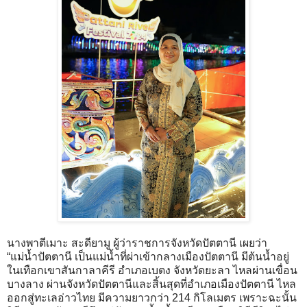
นางพาตีเมาะ สะดียามู ผู้ว่าราชการจังหวัดปัตตานี เผยว่า
“แม่น้ำปัตตานี เป็นแม่น้ำที่ผ่าเข้ากลางเมืองปัตตานี มีต้นน้ำอยู่
ในเทือกเขาสันกาลาคีรี อำเภอเบตง จังหวัดยะลา ไหลผ่านเขื่อน
บางลาง ผ่านจังหวัดปัตตานีและสิ้นสุดที่อำเภอเมืองปัตตานี ไหล
ออกสู่ทะเลอ่าวไทย มีความยาวกว่า 214 กิโลเมตร เพราะฉะนั้น