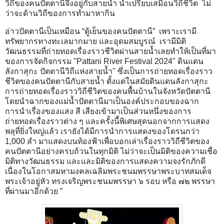
วิถีของคนปัตตานีจึงอยู่กับสายน้ำ น้ำเปรียบเสมือนวิถีชีวิต ไม่
ว่าจะด้านวิถีของการทำมาหากิน
อ่าวปัตตานีเป็นเหมือน “ตู้เย็นของคนปัตตานี” เพราะเรามี
ทรัพยากรทางทะเลมากมาย และอุดมสมบูรณ์ เรามีมิติ
วัฒนธรรมที่ถ่ายทอดเรื่องราวชีวิตผ่านสายน้ำเลยทำให้เป็นที่มา
ของการจัดกิจกรรม "Pattani River Festival 2024" ดินแดน
ลังกาสุกะ ปัตตานีวิถีแห่งสายน้ำ" ซึ่งเป็นการถ่ายทอดเรื่องราว
ชีวิตของคนปัตตานีกับสายน้ำ ตั้งแต่ในสมัยดินแดนลังกาสุกะ
การถ่ายทอดเรื่องราววิถีชีวิตของคนพื้นบ้านในจังหวัดปัตตานี
โดยนำฉากของแม่น้ำปัตตานีมาเป็นองค์ประกอบของฉาก
การนำเรื่องของแสง สี เสียงเข้ามาเป็นส่วนหนึ่งของการ
ถ่ายทอดเรื่องราวต่าง ๆ และครั้งนี้พิเศษสุดนอกจากการแสดง
พลุที่ยิ่งใหญ่แล้ว เรายังได้มีการนำการแสดงของโดรนกว่า
1,000 ลำ มาแสดงบนท้องฟ้าเพื่อบอกเล่าเรื่องราววิถีชีวิตของ
คนปัตตานีอย่างครบถ้วนในทุกมิติ ไม่ว่าจะเป็นมิติของความเชื่อ
มิติทางวัฒนธรรม และและมิติของการแสดงความจงรักภักดี
เนื่องในโอกาสมหามงคลเฉลิมพระชนมพรรษาพระบาทสมเด็จ
พระเจ้าอยู่หัว ทรงเจริญพระชนมพรรษา ๖ รอบ หรือ ๗๒ พรรษา
ที่ผ่านมาอีกด้วย ”