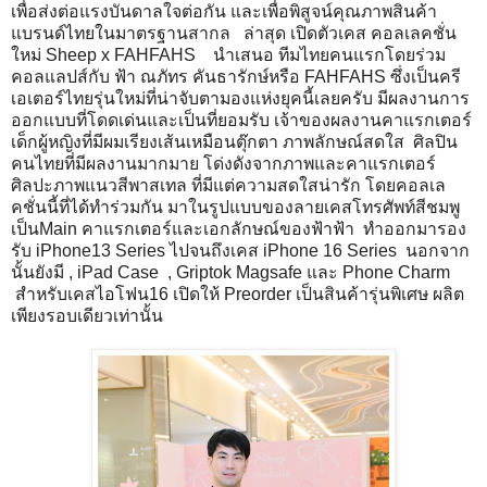
เพื่อส่งต่อแรงบันดาลใจต่อกัน และเพื่อพิสูจน์คุณภาพสินค้า
แบรนด์ไทยในมาตรฐานสากล ล่าสุด เปิดตัวเคส คอลเลคชั่น
ใหม่ Sheep x FAHFAHS นำเสนอ ทีมไทยคนแรกโดยร่วม
คอลแลปส์กับ ฟ้า ณภัทร คันธารักษ์หรือ FAHFAHS ซึ่งเป็นครี
เอเตอร์ไทยรุ่นใหม่ที่น่าจับตามองแห่งยุคนี้เลยครับ มีผลงานการ
ออกแบบที่โดดเด่นและเป็นที่ยอมรับ เจ้าของผลงานคาแรกเตอร์
เด็กผู้หญิงที่มีผมเรียงเส้นเหมือนตุ๊กตา ภาพลักษณ์สดใส ศิลปิน
คนไทยที่มีผลงานมากมาย โด่งดังจากภาพและคาแรกเตอร์
ศิลปะภาพแนวสีพาสเทล ที่มีแต่ความสดใสน่ารัก โดยคอลเล
คชั่นนี้ที่ได้ทำร่วมกัน มาในรูปแบบของลายเคสโทรศัพท์สีชมพู
เป็นMain คาแรกเตอร์และเอกลักษณ์ของฟ้าฟ้า ทำออกมารอง
รับ iPhone13 Series ไปจนถึงเคส iPhone 16 Series นอกจาก
นั้นยังมี , iPad Case , Griptok Magsafe และ Phone Charm
สำหรับเคสไอโฟน16 เปิดให้ Preorder เป็นสินค้ารุ่นพิเศษ ผลิต
เพียงรอบเดียวเท่านั้น