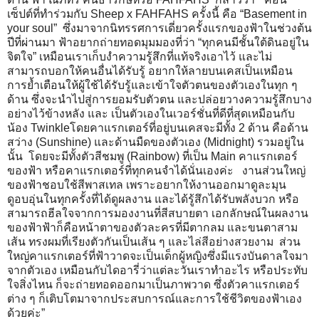
เซ็ปต์ที่ทำร่วมกับ Sheep x FAHFAHS ครั้งนี้ คือ “Basement in
your soul” ซึ่งมาจากนิทรรศการเดี่ยวครั้งแรกของฟ้าในช่วงต้น
ปีที่ผ่านมา ฟ้าอยากถ่ายทอดมุมมองที่ว่า “ทุกคนมีชั้นใต้ดินอยู่ใน
จิตใจ” เหมือนเราเก็บงำความรู้สึกที่แท้จริงเอาไว้ และไม่
สามารถบอกให้คนอื่นได้รับรู้ อยากให้ลายบนเคสเป็นเหมือน
การย้ำเตือนให้ผู้ใช้ได้รับรู้และเข้าใจตัวตนของตัวเองในทุก ๆ
ด้าน ซึ่งจะนำไปสู่การยอมรับตัวตน และปล่อยวางความรู้สึกบาง
อย่างไว้ข้างหลัง และ เป็นตัวเองในเวอร์ชั่นที่ดีที่สุดเหมือนกับ
น้อง Twinkleโดยคาแรกเตอร์ที่อยู่บนเคสจะมีทั้ง 2 ด้าน คือด้าน
สว่าง (Sunshine) และด้านมืดของตัวเอง (Midnight) รวมอยู่ใน
นั้น โดยจะมีทั้งตัวสีชมพู (Rainbow) ที่เป็น Main คาแรกเตอร์
ของฟ้า หรือคาแรกเตอร์ที่ทุกคนจำได้นั่นเองค่ะ งานส่วนใหญ่
ของฟ้าชอบใช้สีพาสเทล เพราะอยากให้งานออกมาดูละมุน
ดูอบอุ่นในทุกครั้งที่ได้ดูผลงาน และได้รู้สึกได้รับพลังบวก หรือ
สามารถฮีลใจจากการมองงานที่สีสบายตา เอกลักษณ์ในผลงาน
ของฟ้าฟ้าก็คือหน้าตาของตัวละครที่มีตากลม และขนตาสาม
เส้น ทรงผมที่เรียงตัวกันเป็นเส้น ๆ และไล่สีอย่างสวยงาม ส่วน
ใหญ่คาแรกเตอร์ที่ฟ้าวาดจะเป็นเด็กผู้หญิงซึ่งมีแรงบันดาลใจมา
จากตัวเอง เหมือนกับไดอารี่ว่าแต่ละวันเราทำอะไร หรือประทับ
ใจสิ่งไหน ก็จะถ่ายทอดออกมาเป็นภาพวาด ซึ่งตัวคาแรกเตอร์
ต่าง ๆ ก็เติบโตมาจากประสบการณ์และการใช้ชีวิตของฟ้าเอง
ด้วยค่ะ”