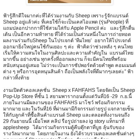
ฟ้ารู้สึกดีใจมากค่ะที่ได้ร่วมงานกับ Sheep เพราะรู้จักแบรนด์
Sheep อยู่แล้วค่ะ ที่เคยใช้ก็จะเป็นเคสไอแพด (รุ่นPeople) ที่
แถมปลอกปากกาที่ใช้สวมใส่กับ Apple Pencil ค่ะ และรู้สึกตื่น
เต้น เป็นอีกความท้าทาย ที่ได้ร่วมเป็นส่วนหนึ่งในการถ่ายทอด
ผลงานร่วมกับSheep ในโปรเจกต์ ‘ทีมไทย’ อยากให้โปรเจกต์
ออกมายิ่งใหญ่คนใช้กันเยอะ ๆ ค่ะ ฟ้าคิดว่าช่วงหลัง ๆ คนไทย
เริ่มให้ความสนใจในงานศิลปะและความสำคัญใน แบรนด์ไทย
มากขึ้น อย่างเช่น ทุกครั้งที่ออกผลงาน ก็จะมีคนไทยที่พร้อม
สนับสนุนอยู่เสมอ ไม่ว่าจะเป็นการซัปพอร์ตด้วยคำพูด คอมเมนต์
ต่าง ๆ หรือการอุดหนุนสินค้า ถือเป็นพลังใจที่ดีมากๆเลยค่ะ” ฟ้า
กล่าวทิ้งท้าย
งานเปิดตัวคอลเลคชั่น Sheep x FAHFAHS โดยจัดเป็น Sheep
Pop-Up Store ที่ชั้น 1 สยามพารากอนตั้งแต่วันที่16 -29 ก.ย.นี้
ภายในงานมีผลงานของ FAHFAHS มาโชว์ พร้อมกิจกรรม
มากมาย และในวันที่16 ที่ผ่านมามีกิจกรรมถ่ายรูป แจกลายเซ็น
ให้กับลูกค้าที่ซื้อสินค้าแบรนด์ Sheep และตลอดทั้งงานจนถึง
29 กันยายนนี้ เมื่อโพส คลิป รือรูปถ่ายลง ig story แท็กมาที่
applesheep ได้มาร่วมกิจกรรมตู้คีบตุ๊กตาที่บูธ ลุ้นรับของ
รางวัลมากมาย โดยภายในงาน ยังได้รวบรวมคอลเลคชั่นต่างๆ