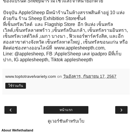
ของแบรนด์ Sheepมาร่วมโชว์และจำหน่ายอีกด้วย
ปัจจุบัน AppleSheep มีหน้าร้านในห้างสรรพสินค้าอยู่ 10 แห่ง
ด้วยกัน ร้าน Sheep Exhibition Storeชั้น4
ที่เซ็นทรัลเวิลด์ และ Flagship Store อีก 9แห่ง เซ็นทรัล
เวิลด์,เซ็นทรัลลาดพร้าว ,เซ็นทรัลปิ่นเกล้า, เซ็นทรัลรามอินทรา,
เซ็นทรัลเวสต์วิลล์ ,เมกา บางนา , ฟิวเจอร์พาร์ครังสิต, และอีก
สองสาขาต่างจังหวัด เซ็นทรัลหาดใหญ่ , เซ็นทรัลขอนแก่น หรือ
ติดต่อช่องทางออนไลน์ที่
www.applesheepth.com
,
Line: @applesheep, FB :AppleSheep เคส ipadpro มีที่เก็บ
ปาก, IG applesheepth, Tiktok applesheepth
www.toptotravelvariety.com
on
วันอังคาร, กันยายน 17, 2567
ใช้ร่วมกัน
‹
›
หน้าแรก
ดูเวอร์ชันสำหรับเว็บ
About Wefiethailand