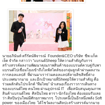
นายอภินันท์ ตรีรัตน์พิจารณ์ Founder&CEO บริษัท ชีพ แก็ด
เจ็ต จำกัด กล่าวว่า “แบรนด์Sheep ให้ความสำคัญกับการ
สร้างสรรค์ผลงานพัฒนาคุณภาพสินค้าของแบรนด์ควบคู่กับพา
แบรนด์ไปเชื่อมโยงเข้าถึงไลฟ์สไตล์ของกลุ่มลูกค้าผ่านผลงาน
การคอลแลปส์ ที่ผ่านมาเราร่วมคอลแลปส์ลายลิขสิทธิ์ต่าง
ประเทศมากมาย และอีกเป้าหมายที่Sheepให้ความสำคัญ คือ
ร่วมผลักดันโปรเจ็กต์ “ทีมไทย” นำเสนอเรื่องราวการเดินทาง
ของแบรนด์ไทย คนไทย ผ่านอุปกรณ์ IT เพื่อสนับสนุนคุณภาพ
สินค้าแบรนด์ไทย ศิลปินไทย ดารา-นักร้องไทย ต้องยอมรับเลย
ว่า ศิลปินรุ่นใหม่มีศักยภาพมากๆ โปรเจคนี้เป็นอีกหนึ่งพลัง Soft
power ของเมืองไทย ได้โชว์ผลงานศิลปะสร้างสรรค์มากมาย