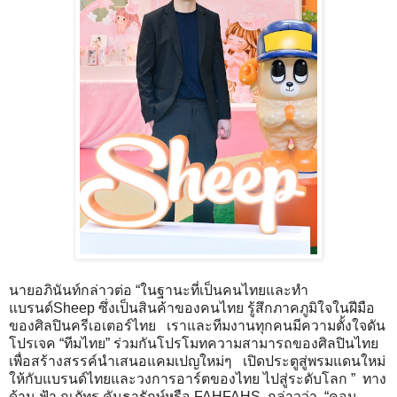
นายอภินันท์กล่าวต่อ “ในฐานะที่เป็นคนไทยและทำ
แบรนด์Sheep ซึ่งเป็นสินค้าของคนไทย รู้สึกภาคภูมิใจในฝีมือ
ของศิลปินครีเอเตอร์ไทย เราและทีมงานทุกคนมีความตั้งใจดัน
โปรเจค “ทีมไทย” ร่วมกันโปรโมทความสามารถของศิลปินไทย
เพื่อสร้างสรรค์นำเสนอแคมเปญใหม่ๆ เปิดประตูสู่พรมแดนใหม่
ให้กับแบรนด์ไทยและวงการอาร์ตของไทย ไปสู่ระดับโลก ” ทาง
ด้าน ฟ้า ณภัทร คันธารักษ์หรือ FAHFAHS กล่าวว่า “คอน