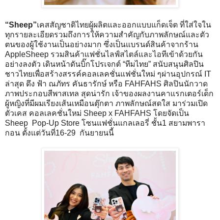
“Sheep”
เคสสัญชาติไทยผู้ผลิตและออกแบบแก็ดเจ็ต ที่ใส่ใจใน
ทุกรายละเอียดรวมถึงการให้ความสำคัญกับภาพลักษณ์และตัว
ตนของผู้ใช้งานเป็นอย่างมาก ซึ่งเป็นแบรนด์สินค้าจากร้าน
AppleSheep รวมสินค้าแฟชั่นไลฟ์สไตล์และไอทีเข้าด้วยกัน
อย่างลงตัว เดินหน้าดันบิ๊กโปรเจกต์ “ทีมไทย” สนับสนุนศิลปิน
ชาวไทยเพื่อสร้างสรรค์คอลเลคชั่นแฟชั่นใหม่ ๆผ่านอุปกรณ์ IT
ล่าสุด ดึง ฟ้า ณภัทร คันธารักษ์ หรือ FAHFAHS ศิลปินนักวาด
ภาพประกอบสีพาสเทล สุดน่ารัก เจ้าของผลงานคาแรกเตอร์เด็ก
ผู้หญิงที่มีผมเรียงเส้นเหมือนตุ๊กตา ภาพลักษณ์สดใส มาร่วมเปิด
ตัวเคส คอลเลคชั่นใหม่ Sheep x FAHFAHS โดยจัดเป็น
Sheep Pop-Up Store โซนแฟชั่นแกลเลอรี่ ชั้น1 สยามพารา
กอน ตั้งแต่วันที่16-29 กันยายนนี้