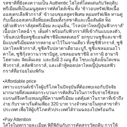
รสชาติที่ยังคงความเป็น Authentic ไฮไลท์โดดเด่นกับวัตถุดิบ
พรีเมียมที่เป็นเมนูสุดคราฟท์สไตล์เซ็น ทั้ง ‘ข้าวอบทรัฟเฟิลเนื้อ
ออสเตรเลียฟัวกราส์’ ข้าวอบซอสสูตรพิเศษ หอมทรัฟเฟิล ทานคู่
กับเนื้อออสเตรเลียที่ยอดเยี่ยมทั้งรสชาติและเนื้อสัมผัส ท็อ
ปด้วยฟัวกราส์สุดพรีเมียม ละมุนลิ้น, ‘โรลปลาไหลญี่ปุ่นฟัวกราส์’
เนื้อปลาไหลฉ่ำ ๆ เต็มคำ พร้อมกับฟัวกราส์ที่เข้ากันแบบลงตัว,
‘เซ็นสเปเชียลซูชิแอนด์ซาชิมิแพลตเตอร์’ ยกขบวนซูชิและซาชิ
มิแบบพรีเมียมหลากหลาย มาไว้ในจานเดียว ทั้งซูชิฟัวกราส์, ซูชิ
ปลาไหลฟัวกราส์, ซูชิครีบปลาตาเดียวอะบูริ, ซูชิแซลมอนอโว
คาโด, ซูชิกุ้งหวานวาซาบิยูสุ, แซลมอนซาชิมิ อากามิ ฮามาจิ
โฮตาเตะ จัดเต็มเลย และยังมี 3 เมนู คือ โซบะ/อุด้งเย็นไคเซน
ฟัวกราส์, สลัดฟัวกราส์, และเต้าหู้ทอดปลาไหลญี่ปุ่นซอสฟัว
กราส์ที่อร่อยไม่แพ้กัน
•Affordable price
เพราะแบรนด์เข้าใจผู้บริโภคในปัจจุบันที่ต้องพบเจอกับปัจจัย
มากมายที่ส่งผลต่อกระบวนการตัดสินใจในการจับจ่ายใช้สอย
แบรนด์จึงครีเอทเมนูที่มีความพรีเมียม แต่คุ้มค่าในราคาที่เข้าถึง
ง่าย กับราคาเริ่มต้นเพียง 320 บาท วางจำหน่ายในทุกสาขาทั่ว
ประเทศ เพื่อให้ผู้บริโภคทั่วประเทศได้ร่วมฉลองไปพร้อมกัน
•Pay Attention
ใส่ใจในทุกรายละเอียด พิถีพิถันกับการคัดสรรวัตถุดิบ การให้