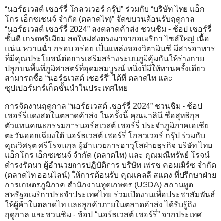
“นอร์ธเวสต์ เชอร์รี่ โกลวเวอร์ กรุ๊ป” ร่วมกับ “บริษัท ไทย แอ็ก
โกร เอ็กซเชนจ์ จำกัด (ตลาดไท)” จัดขบวนต้อนรับฤดูกาล
“นอร์ธเวสต์ เชอร์รี่ 2024” ลงตลาดค้าส่ง ชวนชิม - ช้อป เชอร์รี่
ชั้นดี เกรดพรีเมียม สดใหม่ส่งตรงมาจากอเมริกา ไซส์ใหญ่ เนื้อ
แน่น หวานฉ่ำ กรอบ อร่อย เป็นแหล่งของวิตามินซี มีสารอาหาร
ที่มีคุณประโยชน์ต่อการเสริมสร้างระบบภูมิคุ้มกันให้ร่างกาย
ปลูกบนพื้นที่ภูมิศาสตร์ที่อุดมสมบูรณ์ หนึ่งปีมีให้ทานครั้งเดียว
สามารถซื้อ “นอร์ธเวสต์ เชอร์รี่” ได้ที่ ตลาดไท และ
ซุปเปอร์มาร์เก็ตชั้นนำในประเทศไทย
การจัดงานฤดูกาล “นอร์ธเวสต์ เชอร์รี่ 2024” ชวนชิม - ช้อป
เชอร์รี่แดงสดในตลาดค้าส่ง ในครั้งนี้ คุณมาลินี ซื่อสุทธิกุล
ตัวแทนคณะกรรมการนอร์ธเวสต์ เชอร์รี่ ประจำภูมิภาคเอเชีย
ตะวันออกเฉียงใต้ นอร์ธเวสต์ เชอร์รี่ โกลวเวอร์ กรุ๊ป ร่วมกับ
คุณวิศรุต ศรีโรจนกุล ผู้อำนวยการอาวุโสฝ่ายธุรกิจ บริษัท ไทย
แอ็กโกร เอ็กซเชนจ์ จำกัด (ตลาดไท) และ คุณมณีทรัพย์ โรจน์
ดำรงรัตนา ผู้อำนวยการปฏิบัติการ บริษัท เฟรช คอมเมิร์ซ จำกัด
(ตลาดไท ออนไลน์) ให้การต้อนรับ คุณเคลลี สแตง ที่ปรึกษาฝ่าย
การเกษตรภูมิภาค สำนักงานทูตเกษตร (USDA) สถานทูต
สหรัฐอเมริกาประจำประเทศไทย ร่วมเปิดงานเพื่อประชาสัมพันธ์
ให้ผู้ค้าในตลาดไท และลูกค้าภายในตลาดค้าส่ง ได้รับรู้ถึง
ฤดูกาล และชวนชิม - ช้อป “นอร์ธเวสต์ เชอร์รี่” จากประเทศ