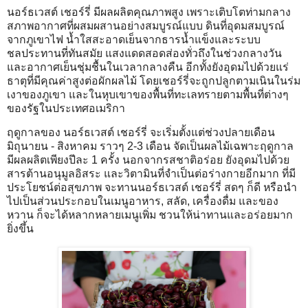
นอร์ธเวสต์ เชอร์รี่ มีผลผลิตคุณภาพสูง เพราะเติบโตท่ามกลาง
สภาพอากาศที่ผสมผสานอย่างสมบูรณ์แบบ ดินที่อุดมสมบูรณ์
จากภูเขาไฟ น้ำใสสะอาดเย็นจากธารน้ำแข็งและระบบ
ชลประทานที่ทันสมัย แสงแดดสอดส่องทั่วถึงในช่วงกลางวัน
และอากาศเย็นชุ่มชื้นในเวลากลางคืน อีกทั้งยังอุดมไปด้วยแร่
ธาตุที่มีคุณค่าสูงต่อผักผลไม้ โดยเชอร์รี่จะถูกปลูกตามเนินในร่ม
เงาของภูเขา และในหุบเขาของพื้นที่ทะเลทรายตามพื้นที่ต่างๆ
ของรัฐในประเทศอเมริกา
ฤดูกาลของ นอร์ธเวสต์ เชอร์รี่ จะเริ่มตั้งแต่ช่วงปลายเดือน
มิถุนายน - สิงหาคม ราวๆ 2-3 เดือน จัดเป็นผลไม้เฉพาะฤดูกาล
มีผลผลิตเพียงปีละ 1 ครั้ง นอกจากรสชาติอร่อย ยังอุดมไปด้วย
สารต้านอนุมูลอิสระ และวิตามินที่จำเป็นต่อร่างกายอีกมาก ที่มี
ประโยชน์ต่อสุขภาพ จะทานนอร์ธเวสต์ เชอร์รี่ สดๆ ก็ดี หรือนำ
ไปเป็นส่วนประกอบในเมนูอาหาร, สลัด, เครื่องดื่ม และของ
หวาน ก็จะได้หลากหลายเมนูเพิ่ม ชวนให้น่าทานและอร่อยมาก
ยิ่งขึ้น