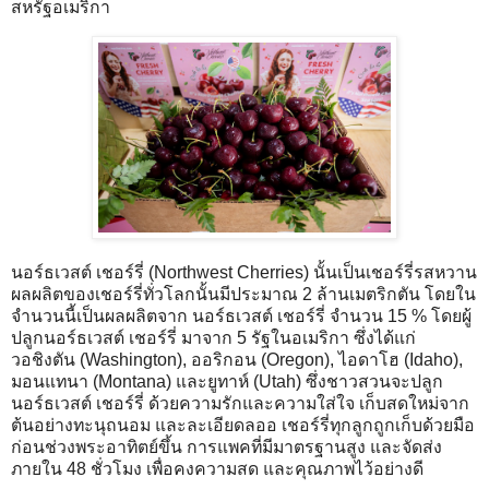
สหรัฐอเมริกา
นอร์ธเวสต์ เชอร์รี่ (Northwest Cherries) นั้นเป็นเชอร์รี่รสหวาน
ผลผลิตของเชอร์รี่ทั่วโลกนั้นมีประมาณ 2 ล้านเมตริกตัน โดยใน
จำนวนนี้เป็นผลผลิตจาก นอร์ธเวสต์ เชอร์รี่ จำนวน 15 % โดยผู้
ปลูกนอร์ธเวสต์ เชอร์รี่ มาจาก 5 รัฐในอเมริกา ซึ่งได้แก่
วอชิงตัน (Washington), ออริกอน (Oregon), ไอดาโฮ (Idaho),
มอนแทนา (Montana) และยูทาห์ (Utah) ซึ่งชาวสวนจะปลูก
นอร์ธเวสต์ เชอร์รี่ ด้วยความรักและความใส่ใจ เก็บสดใหม่จาก
ต้นอย่างทะนุถนอม และละเอียดลออ เชอร์รี่ทุกลูกถูกเก็บด้วยมือ
ก่อนช่วงพระอาทิตย์ขึ้น การแพคที่มีมาตรฐานสูง และจัดส่ง
ภายใน 48 ชั่วโมง เพื่อคงความสด และคุณภาพไว้อย่างดี