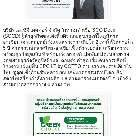
บริษัทเอสซีจี เดคคอร์ จำกัด (มหาชน) หรือ SCG Decor
(SCGD) ผู้นำธุรกิจตกแต่งพื้นผิว และสุขภัณฑ์ในภูมิภาค
อาเซียน เจาะกลยุทธ์เร่งแผนสร้างการเติบโต 2 เท่าให้ได้ภายใน
5 ปี คาดการณ์ตลาดไทย-อาเซียนฟื้นตัวระยะสั้น เตรียมความ
พร้อมธุรกิจสุขภัณฑ์ พร้อมเร่งเจรจาจับมือพันธมิตรหลายราย
รุกขยายธุรกิจวัสดุปิดผิวและตกแต่ง ล่าสุด เริ่มเดินการผลิตที่
โรงงานแผ่นปูพื้น SPC LT by COTTO รายแรกและรายเดียวใน
ไทย ชูจุดแข็งด้านซัพพลายเชนและนวัตกรรมรักษ์โลก เริ่ม
สตาร์ทเครื่องกำลังการผลิต 1.8 ล้านตารางเมตรต่อปี ตั้งเป้าชิง
ส่วนแบ่งตลาดกว่า 500 ล้านบาท