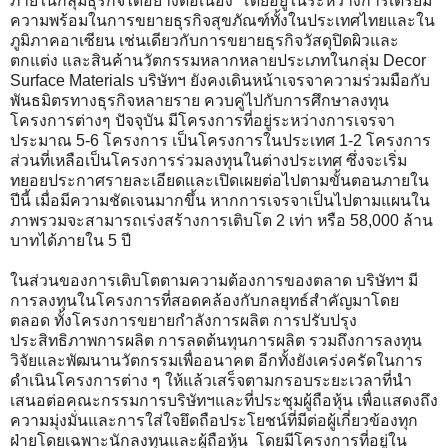
ภายในกลุ่มธุรกิจได้อย่างต่อเนื่อง โดยอยู่ในระหว่างการเตรียม
ความพร้อมในการขยายธุรกิจสุขภัณฑ์ทั้งในประเทศไทยและใน
ภูมิภาคอาเซียน เช่นเดียวกับการขยายธุรกิจวัสดุปิดผิวและ
ตกแต่ง และสินค้านวัตกรรมหลากหลายประเภทในกลุ่ม Decor
Surface Materials บริษัทฯ ยังคงเดินหน้าเจรจาความร่วมมือกับ
พันธมิตรทางธุรกิจหลายราย ควบคู่ไปกับการศึกษาลงทุน
โครงการต่างๆ ปัจจุบัน มีโครงการที่อยู่ระหว่างการเจรจา
ประมาณ 5-6 โครงการ เป็นโครงการในประเทศ 1-2 โครงการ
ส่วนที่เหลือเป็นโครงการร่วมลงทุนในต่างประเทศ ซึ่งจะเริ่ม
ทยอยประกาศรายละเอียดและเปิดเผยต่อไปตามขั้นตอนภายใน
ปีนี้ เมื่อมีความชัดเจนมากขึ้น หากการเจรจาเป็นไปตามแผนใน
ภาพรวมจะสามารถเร่งสร้างการเติบโต 2 เท่า หรือ 58,000 ล้าน
บาทได้ภายใน 5 ปี
ในส่วนของการเติบโตตามความต้องการของตลาด บริษัทฯ มี
การลงทุนในโครงการที่สอดคล้องกับกลยุทธ์สำคัญมาโดย
ตลอด ทั้งโครงการขยายกำลังการผลิต การปรับปรุง
ประสิทธิภาพการผลิต การลดต้นทุนการผลิต รวมถึงการลงทุน
วิจัยและพัฒนานวัตกรรมเพื่ออนาคต อีกทั้งยังเคร่งครัดในการ
ดำเนินโครงการต่าง ๆ ให้แล้วเสร็จตามกรอบระยะเวลาที่นำ
เสนอต่อคณะกรรมการบริษัทฯและที่ประชุมผู้ถือหุ้น เพื่อแสดงถึง
ความมุ่งมั่นและการใส่ใจยึดถือประโยชน์ที่มีต่อผู้เกี่ยวข้องทุก
ฝ่ายโดยเฉพาะนักลงทุนและผู้ถือหุ้น โดยมีโครงการที่อยู่ใน