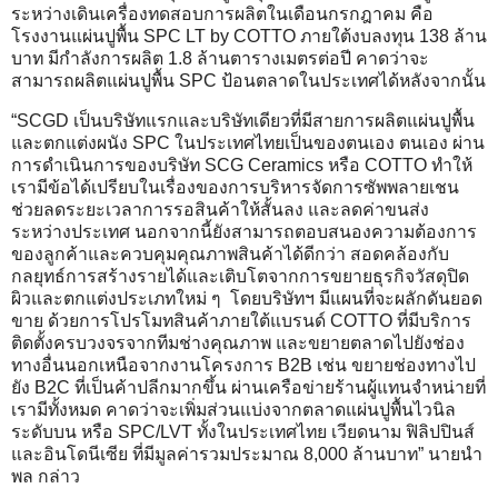
ระหว่างเดินเครื่องทดสอบการผลิตในเดือนกรกฎาคม คือ
โรงงานแผ่นปูพื้น SPC LT by COTTO ภายใต้งบลงทุน 138 ล้าน
บาท มีกำลังการผลิต 1.8 ล้านตารางเมตรต่อปี คาดว่าจะ
สามารถผลิตแผ่นปูพื้น SPC ป้อนตลาดในประเทศได้หลังจากนั้น
“SCGD เป็นบริษัทแรกและบริษัทเดียวที่มีสายการผลิตแผ่นปูพื้น
และตกแต่งผนัง SPC ในประเทศไทยเป็นของตนเอง ตนเอง ผ่าน
การดำเนินการของบริษัท SCG Ceramics หรือ COTTO ทำให้
เรามีข้อได้เปรียบในเรื่องของการบริหารจัดการซัพพลายเชน
ช่วยลดระยะเวลาการรอสินค้าให้สั้นลง และลดค่าขนส่ง
ระหว่างประเทศ นอกจากนี้ยังสามารถตอบสนองความต้องการ
ของลูกค้าและควบคุมคุณภาพสินค้าได้ดีกว่า สอดคล้องกับ
กลยุทธ์การสร้างรายได้และเติบโตจากการขยายธุรกิจวัสดุปิด
ผิวและตกแต่งประเภทใหม่ ๆ โดยบริษัทฯ มีแผนที่จะผลักดันยอด
ขาย ด้วยการโปรโมทสินค้าภายใต้แบรนด์ COTTO ที่มีบริการ
ติดตั้งครบวงจรจากทีมช่างคุณภาพ และขยายตลาดไปยังช่อง
ทางอื่นนอกเหนือจากงานโครงการ B2B เช่น ขยายช่องทางไป
ยัง B2C ที่เป็นค้าปลีกมากขึ้น ผ่านเครือข่ายร้านผู้แทนจำหน่ายที่
เรามีทั้งหมด คาดว่าจะเพิ่มส่วนแบ่งจากตลาดแผ่นปูพื้นไวนิล
ระดับบน หรือ SPC/LVT ทั้งในประเทศไทย เวียดนาม ฟิลิปปินส์
และอินโดนีเซีย ที่มีมูลค่ารวมประมาณ 8,000 ล้านบาท” นายนำ
พล กล่าว