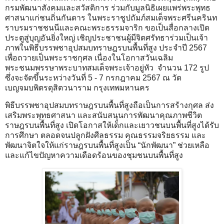
กรมพัฒนาสังคมและสวัสดิการ ร่วมกับมูลนิธิเผยแพร่พระพุทธ
ศาสนาแก่ชนถิ่นกันดาร ในพระราชูปถัมภ์สมเด็จพระศรีนครินท
ราบรมราชชนนีและคณะพระธรรมจาริก ขอเป็นสื่อกลางเปิด
ประตูสู่บุญอันยิ่งใหญ่ เชิญประชาชนผู้มีจิตศรัทธาร่วมเป็นเจ้า
ภาพในพิธีบรรพชาอุปสมบทราษฎรบนพื้นที่สูง ประจำปี 2567
เพื่อถวายเป็นพระราชกุศล เนื่องในโอกาสวันเฉลิม
พระชนมพรรษาพระบาทสมเด็จพระเจ้าอยู่หัว จำนวน 172 รูป
ซึ่งจะจัดขึ้นระหว่างวันที่ 5 - 7 กรกฎาคม 2567 ณ วัด
เบญจมบพิตรดุสิตวนาราม กรุงเทพมหานคร
พิธีบรรพชาอุปสมบทราษฎรบนพื้นที่สูงถือเป็นการสร้างกุศล ส่ง
เสริมพระพุทธศาสนา และสนับสนุนการพัฒนาคุณภาพชีวิต
ราษฎรบนพื้นที่สูง เปิดโอกาสให้เด็กและเยาวชนบนพื้นที่สูงได้รับ
การศึกษา ตลอดจนปลูกฝังศีลธรรม คุณธรรมจริยธรรม และ
พัฒนาจิตใจให้แก่ราษฎรบนพื้นที่สูงเป็น “นักพัฒนา” ช่วยเหลือ
และแก้ไขปัญหาความเดือดร้อนของชุมชนบนพื้นที่สูง