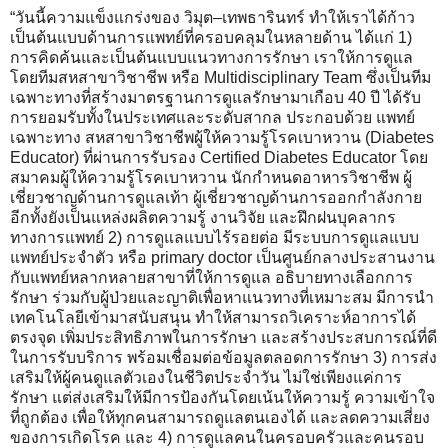
“วันนี้ความแข็งแกร่งของ วิมุต–เทพธารินทร์ ทำให้เราได้ก้าว
เป็นต้นแบบด้านการแพทย์ที่ครอบคลุมในหลายด้าน ได้แก่ 1)
การคิดค้นและเป็นต้นแบบแนวทางการรักษา เราให้การดูแล
โดยทีมสหสาขาวิชาชีพ หรือ Multidisciplinary Team ซึ่งเป็นทีม
เฉพาะทางที่สร้างมาตรฐานการดูแลรักษามาเกือบ 40 ปี ได้รับ
การยอมรับทั้งในประเทศและระดับสากล ประกอบด้วย แพทย์
เฉพาะทาง สหสาขาวิชาชีพผู้ให้ความรู้โรคเบาหวาน (Diabetes
Educator) ที่ผ่านการรับรอง Certified Diabetes Educator โดย
สมาคมผู้ให้ความรู้โรคเบาหวาน นักกำหนดอาหารวิชาชีพ ผู้
เชี่ยวชาญด้านการดูแลเท้า ผู้เชี่ยวชาญด้านการออกกำลังกาย
อีกทั้งยังเป็นแหล่งผลิตความรู้ งานวิจัย และฝึกฝนบุคลากร
ทางการแพทย์ 2) การดูแลแบบไร้รอยต่อ มีระบบการดูแลแบบ
แพทย์ประจำตัว หรือ primary doctor เป็นศูนย์กลางประสานงาน
กับแพทย์หลากหลายสาขาที่ให้การดูแล อธิบายทางเลือกการ
รักษา ร่วมกับผู้ป่วยและญาติเพื่อหาแนวทางที่เหมาะสม มีการนำ
เทคโนโลยีเข้ามาสนับสนุน ทำให้สามารถวิเคราะห์อาการได้
ตรงจุด เพิ่มประสิทธิภาพในการรักษา และสร้างประสบการณ์ที่ดี
ในการรับบริการ พร้อมเชื่อมต่อข้อมูลตลอดการรักษา 3) การส่ง
เสริมให้ผู้คนดูแลตัวเองในชีวิตประจำวัน ไม่ใช่เพียงแค่การ
รักษา แต่ส่งเสริมให้มีการป้องกันโดยเน้นให้ความรู้ ความเข้าใจ
ที่ถูกต้อง เพื่อให้ทุกคนสามารถดูแลตนเองได้ และลดความเสี่ยง
ของการเกิดโรค และ 4) การดูแลคนในครอบครัวและคนรอบ