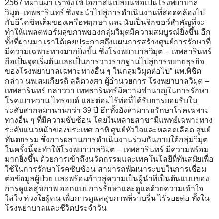
2567 ที่ผ่านมา เราจึงใช้โอกาสนี้เปลี่ยนชื่อเป็นโรงพยาบาล
วิมุต–เทพธารินทร์ ซึ่งจะนำไปสู่การดำเนินงานที่สอดคล้องไป
กับอีโคซิสเต็มของเครือพฤกษา และนับเป็นจิกซอว์สำคัญที่จะ
ทำให้แพลตฟอร์มสุขภาพของกลุ่มวิมุตมีความสมบูรณ์ยิ่งขึ้น อีก
ทั้งที่ผ่านมา เราได้เคยประกาศถึงแผนการสร้างศูนย์การรักษาที่
มีความเฉพาะทางมากยิ่งขึ้น ซึ่งโรงพยาบาลวิมุต – เทพธารินทร์
ถือเป็นจุดเริ่มต้นและเป็นการวางรากฐานไปสู่การขยายธุรกิจ
ของโรงพยาบาลเฉพาะทางอื่น ๆ ในกลุ่มวิมุตต่อไป” นพ.พิชิต
กล่าว
นพ.สมเกียรติ ลลิตวงศา ผู้อำนวยการ โรงพยาบาลวิมุต –
เทพธารินทร์ กล่าวว่า เทพธารินทร์มีความชำนาญในการรักษา
โรคเบาหวาน ไทรอยด์ และต่อมไร้ท่อที่ได้รับการยอมรับใน
ระดับสากลมานานกว่า 39 ปี อีกทั้งยังสามารถรักษาโรคเฉพาะ
ทางอื่น ๆ ที่มีความซับซ้อน โดยในหลายสาขามีแพทย์เฉพาะทาง
ระดับแนวหน้าของประเทศ อาทิ ศูนย์หัวใจและหลอดเลือด ศูนย์
ทันตกรรม ซึ่งการผสานการดำเนินงานร่วมกันภายใต้กลุ่มวิมุต
ในครั้งนี้จะทำให้โรงพยาบาลวิมุต – เทพธารินทร์ มีความพร้อม
มากยิ่งขึ้น ด้วยการเข้าถึงนวัตกรรมและเทคโนโลยีที่ทันสมัยเพื่อ
ใช้ในการรักษาโรคซับซ้อน สามารถพัฒนาระบบในการเชื่อม
ต่อข้อมูลผู้ป่วย และพร้อมก้าวสู่ความเป็นผู้นำที่เป็นต้นแบบของ
การดูแลสุขภาพ ออกแบบการรักษาและดูแลด้วยความเข้าใจ
ใส่ใจ ห่วงใยผู้คน เพื่อการดูแลสุขภาพที่ราบรื่น ไร้รอยต่อ ทั้งใน
โรงพยาบาลและชีวิตประจำวัน