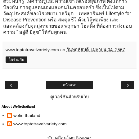
ตระหนักรู้ ให้ความรู้และความเข้าใจเรื่องสุขภาพ ตั้งแต่การ
ป้องกัน การดูแลตนเองและคนในครอบครัว ซึ่งเป็นไปตาม
วัตถุประสงค์ของโรงพยาบาลวิมุต – เทพธารินทร์ Lifestyle for
Disease Prevention หรือ สมดุลชีวี ด้วยวิถีพอเพียง และ
สอดคล้องกับจุดมุ่งหมายของ พฤกษา โฮลดิ้ง ที่ต้องการส่งมอบ
ความ “
อยู่ดี มีสุข” ให้กับทุกคน
www.toptotravelvariety.com
on
วันพฤหัสบดี, เมษายน 04, 2567
ใช้ร่วมกัน
‹
›
หน้าแรก
ดูเวอร์ชันสำหรับเว็บ
About Wefiethailand
wefie thailand
www.toptotravelvariety.com
ขับเคลื่อนโดย
Blogger
.