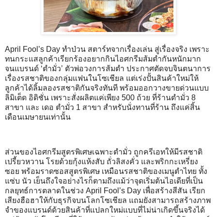
April Fool’s Day ทำป่วน สตาร์ทจากเรื่องเล่น สู่เรื่องจริง เพราะ
ทนกระแสลูกค้าเรียกร้องอยากกินไอศกรีมส้มตำกันหนักมาก
จนแบรนด์ ‘ตำมั่ว’ ตัวพ่อวงการส้มตำ ประกาศตัดจบจินตนาการ
เรื่องรสชาติของกลุ่มแฟนในโซเชียล แต่เร่งปั้นสินค้าใหม่ให้
ลูกค้าได้ลิ้มลองรสชาติกันจริงทันที พร้อมออกวางขายด่วนแบบ
ลิมิเต็ด อิดิชั่น เพราะสั่งผลิตแค่เพียง 500 ถ้วย ที่ร้านตำมั่ว 8
สาขา และ เดอ ตำมั่ว 1 สาขา สำหรับนั่งทานที่ร้าน ถึงแค่สิ้น
เดือนเมษายนเท่านั้น
ส่วนของไอศกรีมสูตรพิเศษเฉพาะตำมั่ว ถูกครีเอทให้มีรสชาติ
เปรี้ยวหวาน โรยด้วยกุ้งแห้งสับ ถั่วลิสงคั่ว และพริกกะเหรี่ยง
ซอย พร้อมราดซอสสูตรพิเศษ เหมือนรสชาติของเมนูตำไทย ทั้ง
แซ่บ นัว เย็นถึงใจอย่างไรก็ตามถึงแม้ว่าจุดเริ่มต้นไอเดียที่เป็น
กลยุทธ์การตลาดในช่วง April Fool’s Day เพื่อสร้างสีสัน เรียก
เสียงฮือฮาให้กับธุรกิจบนโลกโซเชียล แถมยังสามารถสร้างภาพ
จำของแบรนด์ด้วยสินค้าที่แปลกใหม่แบบที่ไม่น่าเกิดขึ้นจริงได้