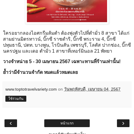
ใครอยากลองไอศกรีมส้มตำ ต้องพุ่งตัวไปที่ตำมั่ว 8 สาขา ได้แก่
สามย่านมิตรทาวน์, บิ๊กซี ราชดำริ, บิ๊กซี พระราม 4, บิ๊กซี
ปทุมธานี, ปตท. บางพูน, โรบินสัน เพชรบุรี, โลตัส ปากช่อง, บิ๊กซี
นครปฐม และเดอ ตำมั่ว 1 สาขาที่เทอร์มินอล 21 พัทยา
วางจำหน่าย 5 - 30 เมษายน 2567 เฉพาะทานที่ร้านเท่านั้น!
ย้ำว่ามีจำนวนจำกัด หมดแล้วหมดเลย
www.toptotravelvariety.com
on
วันพฤหัสบดี, เมษายน 04, 2567
ใช้ร่วมกัน
‹
›
หน้าแรก