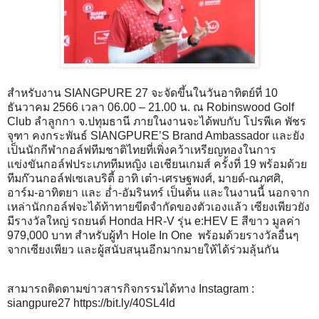
สำหรับงาน SIANGPURE 27 จะจัดขึ้นในวันอาทิตย์ที่ 10
ธันวาคม 2566 เวลา 06.00 – 21.00 น. ณ Robinswood Golf
Club ลำลูกกา จ.ปทุมธานี ภายในงานจะได้พบกับ โปรพีเค พัชร
จุฑา คงกระพันธ์ SIANGPURE’S Brand Ambassador และยัง
เป็นนักกีฬากอล์ฟทีมชาติไทยที่เพิ่งคว้าเหรียญทองในการ
แข่งขันกอล์ฟประเภททีมหญิง เอเชียนเกมส์ ครั้งที่ 19 พร้อมด้วย
ทีมก๊วนกอล์ฟเซเลบริตี้ อาทิ เต๋า-เศรษฐพงศ์, มายด์-ณภศศิ,
อาร์ม-อาทิตยา และ อ่ำ-อัมรินทร์ เป็นต้น และในงานนี้ นอกจาก
เหล่านักกอล์ฟจะได้ท้าทายขีดจำกัดของตัวเองแล้ว เซียงเพียวยัง
มีรางวัลใหญ่ รถยนต์ Honda HR-V รุ่น e:HEV E สีขาว มูลค่า
979,000 บาท สำหรับผู้ทำ Hole In One พร้อมด้วยรางวัลอื่นๆ
จากเซียงเพียว และผู้สนับสนุนอีกมากมายให้ได้ร่วมลุ้นกัน
สามารถติดตามข่าวสารกิจกรรมได้ทาง Instagram :
siangpure27
https://bit.ly/40SL4Id