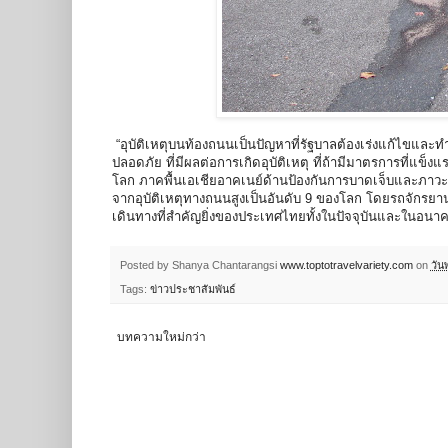
“อุบัติเหตุบนท้องถนนเป็นปัญหาที่รัฐบาลต้องเร่งแก้ไขและ
ปลอดภัย ที่มีผลต่อการเกิดอุบัติเหตุ ที่ถ้ามีมาตรการที่แข
โลก ภาคพื้นเอเชียอาคเนย์ด้านป้องกันการบาดเจ็บและภาว
จากอุบัติเหตุทางถนนสูงเป็นอันดับ 9 ของโลก โดยรถจักรยานย
เดินทางที่สำคัญยิ่งของประเทศไทยทั้งในปัจจุบันและในอนาคต
Posted by Shanya Chantarangsi
www.toptotravelvariety.com
on
วัน
Tags:
ข่าวประชาสัมพันธ์
บทความใหม่กว่า