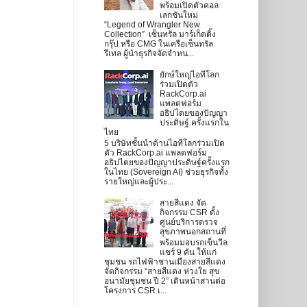
พร้อมเปิดตัวคอล
เลกชันใหม่
“Legend of Wrangler New
Collection” เซ็นทรัล มาร์เก็ตติ้ง
กรุ๊ป หรือ CMG ในเครือเซ็นทรัล
รีเทล ผู้นำธุรกิจจัดจำหน...
ยักษ์ใหญ่ไอทีโลก
ร่วมเปิดตัว
RackCorp.ai
แพลตฟอร์ม
อธิปไตยของปัญญา
ประดิษฐ์ ครั้งแรกใน
ไทย
5 บริษัทชั้นนำด้านไอทีโลกร่วมเปิด
ตัว RackCorp.ai แพลตฟอร์ม
อธิปไตยของปัญญาประดิษฐ์ครั้งแรก
ในไทย (Sovereign AI) ช่วยธุรกิจทั้ง
รายใหญ่และผู้ประ...
สายสีแดง จัด
กิจกรรม CSR ตั้ง
ศูนย์บริการตรวจ
สุขภาพนอกสถานที่
พร้อมมอบรถเข็นวีล
แชร์ 9 คัน ให้แก่
ชุมชน รถไฟฟ้าชานเมืองสายสีแดง
จัดกิจกรรม “สายสีแดง ห่วงใย สุข
อนามัยชุมชน ปี 2” เดินหน้าสานต่อ
โครงการ CSR เ...