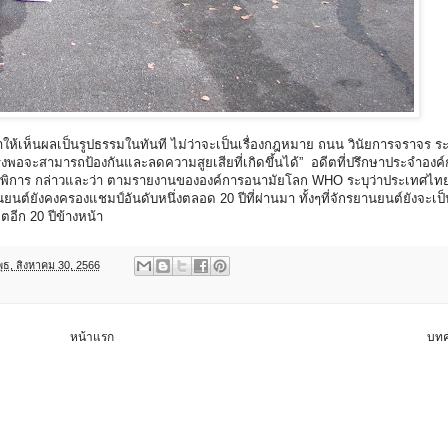
ทำให้เห็นผลเป็นรูปธรรมในทันที ไม่ว่าจะเป็นเรื่องกฎหมาย ถนน วินัยการจราจร 
็งแรงพอจะสามารถป้องกันและลดความสูยเสียที่เกิดขึ้นได้” อดีตที่ปรึกษาประจำองค
ะพิการ กล่าวและว่า ตามรายงานขององค์การอนามัยโลก WHO ระบุว่าประเทศไท
นต์ยังคงครองแชมป์อันดับหนึ่งตลอด 20 ปีที่ผ่านมา ทั้งๆที่จักรยานยนต์ยังจะเ
อีก 20 ปีข้างหน้า
พุธ, สิงหาคม 30, 2566
หน้าแรก
บทค