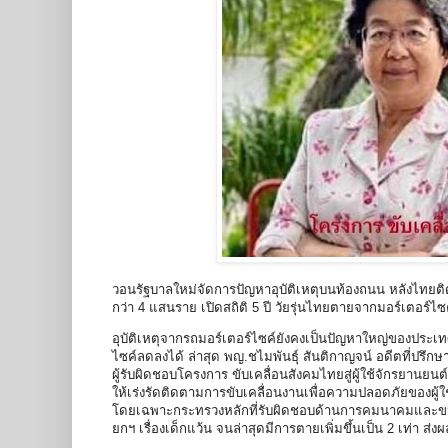
วอนรัฐบาลใหม่จัดการปัญหาอุบัติเหตุบนท้องถนน หลังไทยติ
กว่า 4 แสนราย เปิดสถิติ 5 ปี วัยรุ่นไทยตายจากมอร์เตอร์ไซ
อุบัติเหตุจากรถมอร์เตอร์ไซค์ยังคงเป็นปัญหาใหญ่ของประ
ไซค์ลดลงได้ ล่าสุด พญ.ชไมพันธุ์ สันติกาญจน์ อดีตที่ปร
ผู้รับผิดชอบโครงการ ขับเคลื่อนสังคมไทยสู่ผู้ใช้จักรยานยนต
ให้เร่งรัดติดตามการขับเคลื่อนงานเพื่อความปลอดภัยของผู้ใช้
โดยเฉพาะกระทรวงหลักที่รับผิดชอบด้านการคมนาคมและขน
ยกฯ เรื่องเด็กแว้น จนล่าสุดมีการตายเพิ่มขึ้นเป็น 2 เท