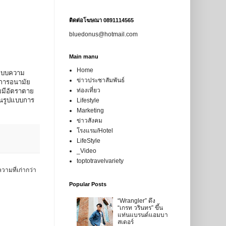
ติดต่อโฆษณา 0891114565
bluedonus@hotmail.com
Main manu
Home
ระบบความ
ข่าวประชาสัมพันธ์
์การอนามัย
ท่องเที่ยว
ยมีอัตราตาย
ป็นรูปแบบการ
Lifestyle
Marketing
ข่าวสังคม
โรงแรม/Hotel
LifeStyle
_Video
toptotravelvariety
วามที่เก่ากว่า
Popular Posts
“Wrangler” ดึง
“เกรท วรินทร” ขึ้น
แท่นแบรนด์แอมบา
สเดอร์