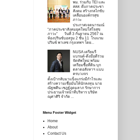
พม. ร่วมกับ TEI และ
สสส. ดึงภาคประชา
สังคม สร้างกลไกขับ
เคลื่อนองค์กรสุข
ภาวะ
ประกาศเจตนารมณ์
“ภาคประชาสังคมยุคใหม่ใส่ใจสุข
ภาวะ” วันที่ 3 กันยายน 2567 ณ
ห้องปรินซ์บอลรูม 2 ชั้น 11 โรงแรม
ปรินซ์ พาเลซ กรุงเทพฯ โดย...
NUSA เตรียมรี
แบรนด์-ดึงมือดีร่วม
จัดทัพใหม่ พร้อม
เตรียมซื้อที่ดิน บุก
ตลาดอสังหาฯ แบบ
ครบวงจร
ตั้งเป้ากลับมาแข็งแกร่งมีกำไรและ
สร้างความเชื่อมั่นให้นักลงทุน นาย
ณัฐพศิน เชฎฐ์อุดมลาภ รักษาการ
ประธานเจ้าหน้าที่บริหาร บริษัท
ณุศาศิริ จำกัด ...
Menu Footer Widget
Home
About
Contact Us