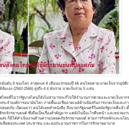
ดอันดับ 9 ของโลก ล่าสุดแค่ 8 เดือนแรกของปี 66 คนไทยตาย-บาดเจ็บจากอุบัติ
ค์ล้มเอง (2562-2566) สูงถึง 4.4 พันราย บาดเจ็บร่วม 5 แสน
เทศไทยที่ไม่ว่ารัฐบาลไหนก็ยังไม่สามารถแก้ไขให้จำนวนการตายและบาดเจ็บจากร
ึกษาประจำองค์การอนามัยโลก ภาคพื้นเอเชียอาคเนย์ด้านป้องกันการบาดเจ็บและภ
์ปลอดภัย เปิดเผยว่า ตนได้เคยทำหนังสือ ถึงนายกรัฐมนตรีในสมัยรัฐบาลที่แล้ว ตั้
รถจักรยานยนต์ ซึ่งถือเป็นเรื่องสำคัญมาก แต่ยังไม่มีอะไรคืบหน้า และหน่วยงานที
ส่ง ก็มิได้ดำเนินงานด้านความปลอดภัยจักรยานยนต์ ตามภารกิจหลักและนโย
่า ส่งผลเสียต่อประเทศ ประชาชน และงบประมาณราชการในการรักษาพยาบาล