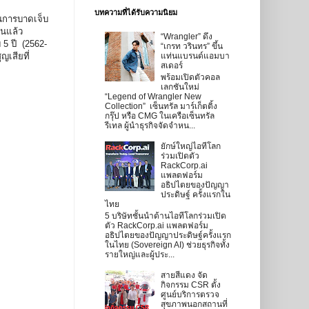
บทความที่ได้รับความนิยม
ันการบาดเจ็บ
นนแล้ว
“Wrangler” ดึง
 5 ปี (2562-
“เกรท วรินทร” ขึ้น
ญเสียที่
แท่นแบรนด์แอมบา
สเดอร์
พร้อมเปิดตัวคอล
เลกชันใหม่
“Legend of Wrangler New
Collection” เซ็นทรัล มาร์เก็ตติ้ง
กรุ๊ป หรือ CMG ในเครือเซ็นทรัล
รีเทล ผู้นำธุรกิจจัดจำหน...
ยักษ์ใหญ่ไอทีโลก
ร่วมเปิดตัว
RackCorp.ai
แพลตฟอร์ม
อธิปไตยของปัญญา
ประดิษฐ์ ครั้งแรกใน
ไทย
5 บริษัทชั้นนำด้านไอทีโลกร่วมเปิด
ตัว RackCorp.ai แพลตฟอร์ม
อธิปไตยของปัญญาประดิษฐ์ครั้งแรก
ในไทย (Sovereign AI) ช่วยธุรกิจทั้ง
รายใหญ่และผู้ประ...
สายสีแดง จัด
กิจกรรม CSR ตั้ง
ศูนย์บริการตรวจ
สุขภาพนอกสถานที่