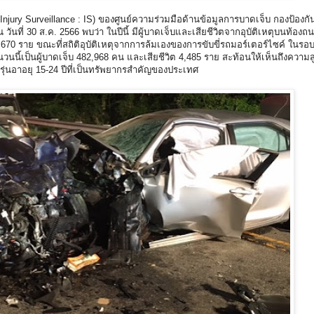
 Injury Surveillance : IS) ของศูนย์ความร่วมมือด้านข้อมูลการบาดเจ็บ กองป้องก
ันที่ 30 ส.ค. 2566 พบว่า ในปีนี้ มีผู้บาดเจ็บและเสียชีวิตจากอุบัติเหตุบนท้องถ
670 ราย ขณะที่สถิติอุบัติเหตุจากการล้มเองของการขับขี่รถมอร์เตอร์ไซค์ ในรอบ
นี้เป็นผู้บาดเจ็บ 482,968 คน และเสียชีวิต 4,485 ราย สะท้อนให้เห็นถึงความสู
ัยรุ่นอาอยุ 15-24 ปีที่เป็นทรัพยากรสำคัญของประเทศ