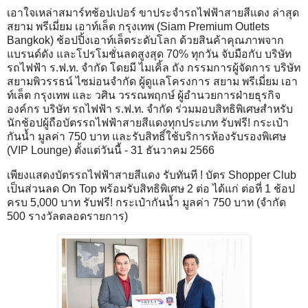
เอาใจเหล่าสมาร์ทช้อปเปอร์ ขาประจำรถไฟฟ้าสายสีแดง ล่าสุด
สยาม พรีเมี่ยม เอาท์เล็ต กรุงเทพ (Siam Premium Outlets
Bangkok) ช้อปปิ้งเอาท์เล็ตระดับโลก ด้วยสินค้าคุณภาพจาก
แบรนด์ดัง และโปรโมชั่นลดสูงสุด 70% ทุกวัน จับมือกับ บริษัท
รถไฟฟ้า ร.ฟ.ท. จำกัด โดยมี ไมเคิ้ล ถัง กรรมการผู้จัดการ บริษัท
สยามพิวรรธน์ ไซม่อนจำกัด ผู้ดูแลโครงการ สยาม พรีเมี่ยม เอา
ท์เล็ต กรุงเทพ และ วศิน วรรณพฤกษ์ ผู้อำนวยการฝ่ายธุรกิจ
องค์กร บริษัท รถไฟฟ้า ร.ฟ.ท. จำกัด ร่วมมอบสิทธิพิเศษสำหรับ
นักช้อปผู้ถือบัตรรถไฟฟ้าสายสีแดงทุกประเภท รับฟรี! กระเป๋า
กันน้ำ มูลค่า 750 บาท และรับสิทธิ์ใช้บริการห้องรับรองพิเศษ
(VIP Lounge) ตั้งแต่วันนี้ - 31 ธันวาคม 2566
เพียงแสดงบัตรรถไฟฟ้าสายสีแดง รับทันที ! บัตร Shopper Club
เป็นส่วนลด On Top พร้อมรับสิทธิพิเศษ 2 ต่อ ได้แก่ ต่อที่ 1 ช้อป
ครบ 5,000 บาท รับฟรี! กระเป๋ากันน้ำ มูลค่า 750 บาท (จำกัด
500 รางวัลตลอดรายการ)