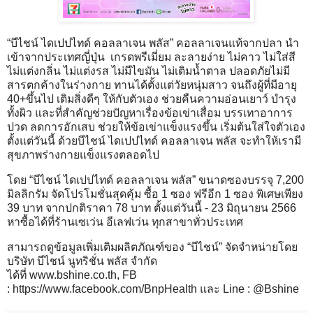
“บีไชน์ ไดเปปไทด์ คอลลาเจน พลัส” คอลลาเจนแท้จากปลา นำ
เข้าจากประเทศญี่ปุ่น เกรดพรีเมี่ยม ละลายง่าย ไม่คาว ไม่ใส่สี
ไม่แต่งกลิ่น ไม่แต่งรส ไม่มีไขมัน ไม่เติมน้ำตาล ปลอดภัยไม่มี
สารตกค้างในร่างกาย ทานได้ตั้งแต่วัยหนุ่มสาว จนถึงผู้ที่มีอายุ
40+ขึ้นไป เติมสิ่งดีๆ ให้กับตัวเอง ช่วยคืนความอ่อนเยาว์ บำรุง
ทั้งผิว และที่สำคัญช่วยปัญหาเรื่องข้อเข่าเสื่อม บรรเทาอาการ
ปวด ลดการอักเสบ ช่วยให้ข้อเข่าแข็งแรงขึ้น เริ่มต้นใส่ใจตัวเอง
ตั้งแต่วันนี้ ด้วยบีไชน์ ไดเปปไทด์ คอลลาเจน พลัส จะทำให้เรามี
สุขภาพร่างกายแข็งแรงตลอดไป
โดย “บีไชน์ ไดเปปไทด์ คอลลาเจน พลัส” ขนาดซองบรรจุ 7,200
มิลลิกรัม จัดโปรโมชั่นสุดคุ้ม ซื้อ 1 ซอง ฟรีอีก 1 ซอง พิเศษเพียง
39 บาท จากปกติราคา 78 บาท ตั้งแต่วันนี้ - 23 มิถุนายน 2566
หาซื้อได้ที่ร้านเซเว่น อีเลฟเว่น ทุกสาขาทั่วประเทศ
สามารถดูข้อมูลเพิ่มเติมผลิตภัณฑ์ของ “บีไชน์” จัดจำหน่ายโดย
บริษัท บีไชน์ นูทริชั่น พลัส จำกัด
ได้ที่
www.bshine.co.th
, FB
:
https://www.facebook.com/BnpHealth
และ Line : @Bshine