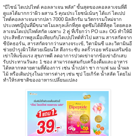
“บีไชน์ ไดเปปไทด์ คอลลาเจน พลัส” ขั้นสุดของคอลลาเจนที่ดี
ดูแลได้มากกว่าผิว ผสาน 5 คุณประโยชน์เน้นๆ ได้แก่ ไดเปป
ไทด์คอลลาเจนจากปลา 7000 มิลลิกรัม นวัตกรรมใหม่จาก
ประเทศญี่ปุ่นที่มีขนาดโมเลกุลเล็กที่สุด ดูดซึมได้ดีที่สุด โดยคอล
ลาเจนไดเปปไทด์สกัด เฉพาะ 2 คู่ ที่เรียกว่า PO และ OG ทำให้มี
ประสิทธิภาพสูงเมื่อเทียบกับไดเปปไทด์ทั่วไป ผสาน สารสกัดจาก
ซีบัคธอร์น, สารสกัดจากว่านหางจระเข้, วิตามินซี และวิตามินอี
ช่วยบำรุงผิวให้สวยเนียนใส ตึงกระชับ ลดริ้วรอย พร้อมเสริมข้อ
เข่าให้แข็งแรง สุขภาพดี ลดอาการปวดเข่าจากข้อเข่าอักเสบ
รับประทานวันละ 1 ซอง สามารถผสมกับเครื่องดื่มและอาหาร
ได้หลากหลายตามที่ต้องการ เช่น น้ำเปล่า ชา กาแฟ นม น้ำผล
ไม้ หรือเติมปรุงในอาหารต่างๆ เช่น ซุป โยเกิร์ต น้ำสลัด โดยไม่
ทำให้รสชาติของอาหารเปลี่ยนแปลง