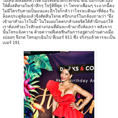
ไม่เคยได้สัมผัสหัวใจตัวเองที่เต้นได้ระทึกขนาดนี้ บอกกับตัวเอง
ให้ตั้งสติหายใจเข้าลึกๆ ใจรู้ดีที่สุด ว่า โทรหาเพื่อนๆ ระแวกนี้คง
ไม่มีใครรับสายเป็นแน่และอีกใจก็กลัวว่าโจรจะเดินมาที่ห้อง รีบ
ล็อคประตูห้องแล้วจึงตัดสินใจกด สปีกเกอร์ในกล้องถามว่า “มึง
เข้ามาทำอะไรในนี้” ในใจแม่งโคตรกลัวเลยจิตใต้สำนึกบอกให้
เราต้องทำอะไรสักอย่างก่อนที่มันจะเข้ามาถึงห้องเรา หลังจาก
นั้นโทรแจ้งความ ด้วยความที่เคยชินกันการอยู่ต่างบ้านต่างเมื่อ
งบ่อยๆ จึงกด โทรฉุกเฉินไป ที่เบอร์ 911 ซึ่ง จริงๆแล้วควรจะเป็น
เบอร์ 191