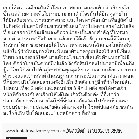
เราก็คิดว่าเหมือนกันทั่วโลก เราพยายามบอกเค้า ว่าเกิดอะไร
ขึ้น แต่ด้วยความที่เสียเราเบามากกลัวโจรมันได้ยิน คู่สายไม่
ได้ยินเสียงเรา..เราเลยวางสาย และโทรหาเพื่อนบ้านที่อยู่ถัดไป
ไม่กี่หลัง เป็นสามีเพื่อนชาวนิวซีแลน โทรไปหลายสาย ไม่รับเสีย
ที่ จนถรรยาได้ยินเสียและคิดว่าน่าจะเป็นสายสำคัญที่โทรมา
จากต่างประเทศ จึงรับสาย แล้วเล่าให้เค้าฟังว่าตอนนี้มีโจรอยู่
ในบ้านให้มาช่วยหน่อยได้โปรด เพราะตอนนี้ฉันมองไม่เห็นมัน
แล้วไม่รู้ว่ามันอยู่ตรงไหน มันเอาผ้ามาคลุมกล้องไว้ สามีเพื่อน
รีบขับรถมอเตอร์ไซค์ มาแล้วตะโกนว่าเช็คแล้วด้านนอกไม่มี
ใคร คิดว่าโจรมันคงหนีไปแล้ว จึงตัดสินใจลงไปหาสามีเพื่อนถึง
รู้ว่าโจรได้เข้าไปค้นตู้เซพ ค้นทุกมุมห้อง ภาพจากกล้องวงจรทาง
ตำรวจและเจ้าหน้าที่ สันนิษฐานว่าน่าจะเป็นต่างชาติแต่ว่าตอน
นี้ก็ยังสรุปไม่ได้เลยส่วนหลังอื่นอีก 3 หลัง มารู้อีกทีว่าโดนปล้น
ไปตอน เที่ยง 2 หลัง และตอนบ่าย 3 อีก 1 หลัง ขอให้ทางเจ้า
หน้าที่ตำรวจจับคนร้ายให้ได้โดยเร็ววันด้วยค่ะ ที่ที่เราว่า
ปลอดภัย บางทีอาจจะไม่ใช่ที่ที่ปลอดภัยเสมอไป บ้านที่ว่าแพง
ระบบรัษาความปลอดภัยดีเลิศก็อาจจะไม่ใช่ที่ที่ปลอดภัยเช่นกัน
อะไรก็เกินขึ้นได้เสมอ…” มะหมี่กล่าว ทิ้งท้าย
www.toptotravelvariety.com
on
วันอาทิตย์, เมษายน 23, 2566