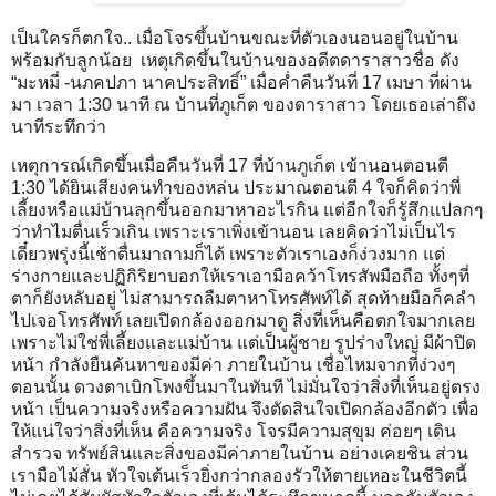
เป็นใครก็ตกใจ.. เมื่อโจรขึ้นบ้านขณะที่ตัวเองนอนอยู่ในบ้าน
พร้อมกับลูกน้อย เหตุเกิดขึ้นในบ้านของอดีตดาราสาวชื่อ ดัง
“มะหมี่ -นภคปภา นาคประสิทธิ์” เมื่อค่ำคืนวันที่ 17 เมษา ที่ผ่าน
มา เวลา 1:30 นาที ณ บ้านที่ภูเก็ต ของดาราสาว โดยเธอเล่าถึง
นาทีระทึกว่า
เหตุการณ์เกิดขึ้นเมื่อคืนวันที่ 17 ที่บ้านภูเก็ต เข้านอนตอนตี
1:30 ได้ยินเสียงคนทำของหล่น ประมาณตอนตี 4 ใจก็คิดว่าพี่
เลี้ยงหรือแม่บ้านลุกขึ้นออกมาหาอะไรกิน แต่อีกใจก็รู้สึกแปลกๆ
ว่าทำไมตื่นเร็วเกิน เพราะเราเพิ่งเข้านอน เลยคิดว่าไม่เป็นไร
เดี๋ยวพรุ่งนี้เช้าตื่นมาถามก็ได้ เพราะตัวเราเองก็ง่วงมาก แต่
ร่างกายและปฏิกิริยาบอกให้เราเอามือคว้าโทรสัพมือถือ ทั้งๆที่
ตาก็ยังหลับอยู่ ไม่สามารถลืมตาหาโทรศัพท์ได้ สุดท้ายมือก็คลำ
ไปเจอโทรศัพท์ เลยเปิดกล้องออกมาดู สิ่งที่เห็นคือตกใจมากเลย
เพราะไม่ใช่พี่เลี้ยงและแม่บ้าน แต่เป็นผู้ชาย รูปร่างใหญ่ มีผ้าปิด
หน้า กำลังยืนค้นหาของมีค่า ภายในบ้าน เชื่อไหมจากที่ง่วงๆ
ตอนนั้น ดวงตาเบิกโพงขึ้นมาในทันที ไม่มั่นใจว่าสิ่งที่เห็นอยู่ตรง
หน้า เป็นความจริงหรือความฝัน จึงตัดสินใจเปิดกล้องอีกตัว เพื่อ
ให้แน่ใจว่าสิ่งที่เห็น คือความจริง โจรมีความสุขุม ค่อยๆ เดิน
สำรวจ ทรัพย์สินและสิ่งของมีค่าภายในบ้าน อย่างเคยชิน ส่วน
เรามือไม้สั่น หัวใจเต้นเร็วยิ่งกว่ากลองรัวให้ตายเหอะในชีวิตนี้