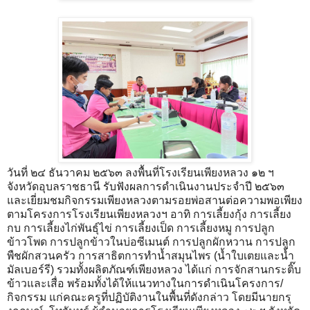
วันที่ ๒๔ ธันวาคม ๒๕๖๓ ลงพื้นที่โรงเรียนเพียงหลวง ๑๒ ฯ
จังหวัดอุบลราชธานี รับฟังผลการดำเนินงานประจำปี ๒๕๖๓
และเยี่ยมชมกิจกรรมเพียงหลวงตามรอยพ่อสานต่อความพอเพียง
ตามโครงการโรงเรียนเพียงหลวงฯ อาทิ การเลี้ยงกุ้ง การเลี้ยง
กบ การเลี้ยงไก่พันธุ์ไข่ การเลี้ยงเป็ด การเลี้ยงหมู การปลูก
ข้าวโพด การปลูกข้าวในบ่อซีเมนต์ การปลูกผักหวาน การปลูก
พืชผักสวนครัว การสาธิตการทำน้ำสมุนไพร (น้ำใบเตยและน้ำ
มัลเบอร์รี) รวมทั้งผลิตภัณฑ์เพียงหลวง ได้แก่ การจักสานกระติ๊บ
ข้าวและเสื่อ พร้อมทั้งได้ให้แนวทางในการดำเนินโครงการ/
กิจกรรม แก่คณะครูที่ปฏิบัติงานในพื้นที่ดังกล่าว โดยมีนายกรุ