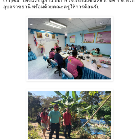
งกฤษณ์ โทจันทร์ ผู้อำนวยการโรงเรียนเพียงหลวง ๑๒ ฯ จังหวัด
อุบลราชธานี พร้อมด้วยคณะครูให้การต้อนรับ