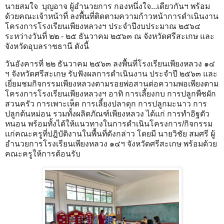
นายสมใจ บุญอาจ ผู้อำนวยการ กองหนึ่งใจ...เดียวกันฯ พร้อม
ด้วยคณะเจ้าหน้าที่ ลงพื้นที่ติดตามความก้าวหน้าการดำเนินงาน
โครงการโรงเรียนเพียงหลวงฯ ประจำปีงบประมาณ ๒๕๖๔
ระหว่างวันที่ ๒๒ - ๒๕ ธันวาคม ๒๕๖๓ ณ จังหวัดศรีสะเกษ และ
จังหวัดอุบลราชธานี ดังนี้
วันอังคารที่ ๒๒ ธันวาคม ๒๕๖๓ ลงพื้นที่โรงเรียนเพียงหลวง ๑๔
ฯ จังหวัดศรีสะเกษ รับฟังผลการดำเนินงาน ประจำปี ๒๕๖๓ และ
เยี่ยมชมกิจกรรมเพียงหลวงตามรอยพ่อสานต่อความพอเพียงตาม
โครงการโรงเรียนเพียงหลวงฯ อาทิ การเลี้ยงกบ การปลูกพืชผัก
สวนครัว การเพาะเห็ด การเลี้ยงปลาดุก การปลูกมะนาว การ
ปลูกต้นหม่อน รวมทั้งผลิตภัณฑ์เพียงหลวง ได้แก่ การทำอิฐตัว
หนอน พร้อมทั้งได้ให้แนวทางในการดำเนินโครงการ/กิจกรรม
เเก่คณะครูที่ปฎิบัติงานในพื้นที่ดังกล่าว โดยมี นายวิชัย สมศรี ผู้
อำนวยการโรงเรียนเพียงหลวง ๑๔ฯ จังหวัดศรีสะเกษ พร้อมด้วย
คณะครูให้การต้อนรับ