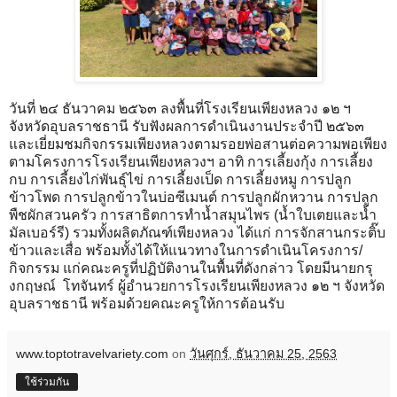
วันที่ ๒๔ ธันวาคม ๒๕๖๓ ลงพื้นที่โรงเรียนเพียงหลวง ๑๒ ฯ
จังหวัดอุบลราชธานี รับฟังผลการดำเนินงานประจำปี ๒๕๖๓
และเยี่ยมชมกิจกรรมเพียงหลวงตามรอยพ่อสานต่อความพอเพียง
ตามโครงการโรงเรียนเพียงหลวงฯ อาทิ การเลี้ยงกุ้ง การเลี้ยง
กบ การเลี้ยงไก่พันธุ์ไข่ การเลี้ยงเป็ด การเลี้ยงหมู การปลูก
ข้าวโพด การปลูกข้าวในบ่อซีเมนต์ การปลูกผักหวาน การปลูก
พืชผักสวนครัว การสาธิตการทำน้ำสมุนไพร (น้ำใบเตยและน้ำ
มัลเบอร์รี) รวมทั้งผลิตภัณฑ์เพียงหลวง ได้แก่ การจักสานกระติ๊บ
ข้าวและเสื่อ พร้อมทั้งได้ให้แนวทางในการดำเนินโครงการ/
กิจกรรม แก่คณะครูที่ปฏิบัติงานในพื้นที่ดังกล่าว โดยมีนายกรุ
งกฤษณ์ โทจันทร์ ผู้อำนวยการโรงเรียนเพียงหลวง ๑๒ ฯ จังหวัด
อุบลราชธานี พร้อมด้วยคณะครูให้การต้อนรับ
www.toptotravelvariety.com
on
วันศุกร์, ธันวาคม 25, 2563
ใช้ร่วมกัน