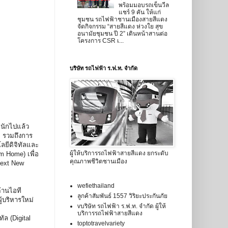
พร้อมมอบรถเข็นวีล
แชร์ 9 คัน ให้แก่
ชุมชน รถไฟฟ้าชานเมืองสายสีแดง
จัดกิจกรรม “สายสีแดง ห่วงใย สุข
อนามัยชุมชน ปี 2” เดินหน้าสานต่อ
โครงการ CSR เ...
บริษัท รถไฟฟ้า ร.ฟ.ท. จำกัด
หนักไปแล้ว
 รวมถึงการ
ลยีดิจิทัลและ
ผู้ให้บริการรถไฟฟ้าสายสีแดง ยกระดับ
m Home) เพื่อ
คุณภาพชีวิตชานเมือง
Next New
wefiethailand
้านไอที
ลูกค้าสัมพันธ์ 1557 วิริยะประกันภัย
้บริหารใหม่
vบริษัท รถไฟฟ้า ร.ฟ.ท. จำกัด ผู้ให้
บริการรถไฟฟ้าสายสีแดง
ล (Digital
toptotravelvariety