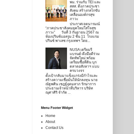
พม. ร่วมกับ TEI และ
สสส. ดึงภาคประชา
สังคม สร้างกลไกขับ
เคลื่อนองค์กรสุข
ภาวะ
ประกาศเจตนารมณ์
“ภาคประชาสังคมยุคใหม่ใส่ใจสุข
ภาวะ” วันที่ 3 กันยายน 2567 ณ
ห้องปรินซ์บอลรูม 2 ชั้น 11 โรงแรม
ปรินซ์ พาเลซ กรุงเทพฯ โดย...
NUSA เตรียมรี
แบรนด์-ดึงมือดีร่วม
จัดทัพใหม่ พร้อม
เตรียมซื้อที่ดิน บุก
ตลาดอสังหาฯ แบบ
ครบวงจร
ตั้งเป้ากลับมาแข็งแกร่งมีกำไรและ
สร้างความเชื่อมั่นให้นักลงทุน นาย
ณัฐพศิน เชฎฐ์อุดมลาภ รักษาการ
ประธานเจ้าหน้าที่บริหาร บริษัท
ณุศาศิริ จำกัด ...
Menu Footer Widget
Home
About
Contact Us