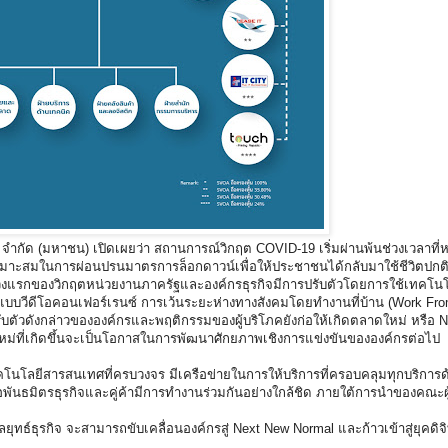
 จำกัด (มหาชน) เปิดเผยว่า สถานการณ์วิกฤต COVID-19 เริ่มผ่านพ้นช่วงเวลาที่
หมาะสมในการผ่อนปรนมาตรการล็อกดาวน์เพื่อให้ประชาชนได้กลับมาใช้ชีวิตปกติ
าช่วงแรกของวิกฤตหน่วยงานภาครัฐและองค์กรธุรกิจมีการปรับตัวโดยการใช้เทคโนโ
ปแบบวีดีโอคอนเฟอร์เรนซ์ การเว้นระยะห่างทางสังคมโดยทำงานที่บ้าน (Work Fro
รับตัวดังกล่าวขององค์กรและพฤติกรรมของผู้บริโภคยังก่อให้เกิดตลาดใหม่ หรือ 
ดใหม่ที่เกิดขึ้นจะเป็นโอกาสในการพัฒนาศักยภาพเชิงการแข่งขันขององค์กรต่อไป
คโนโลยีสารสนเทศที่ครบวงจร มีเครือข่ายในการให้บริการที่ครอบคลุมทุกบริการด
อพันธมิตรธุรกิจและคู่ค้ามีการทำงานร่วมกันอย่างใกล้ชิด ภายใต้การนำของคณะผู
์ธุรกิจ จะสามารถขับเคลื่อนองค์กรสู่ Next New Normal และก้าวเข้าสู่ยุคดิจิทั