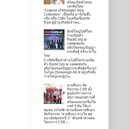
พร้อมเปิดตัวคอล
เลกชันใหม่
“Legend of Wrangler New
Collection” เซ็นทรัล มาร์เก็ตติ้ง
กรุ๊ป หรือ CMG ในเครือเซ็นทรัล
รีเทล ผู้นำธุรกิจจัดจำหน...
ยักษ์ใหญ่ไอทีโลก
ร่วมเปิดตัว
RackCorp.ai
แพลตฟอร์ม
อธิปไตยของปัญญา
ประดิษฐ์ ครั้งแรกใน
ไทย
5 บริษัทชั้นนำด้านไอทีโลกร่วมเปิด
ตัว RackCorp.ai แพลตฟอร์ม
อธิปไตยของปัญญาประดิษฐ์ครั้งแรก
ในไทย (Sovereign AI) ช่วยธุรกิจทั้ง
รายใหญ่และผู้ประ...
สายสีแดง จัด
กิจกรรม CSR ตั้ง
ศูนย์บริการตรวจ
สุขภาพนอกสถานที่
พร้อมมอบรถเข็นวีล
แชร์ 9 คัน ให้แก่
ชุมชน รถไฟฟ้าชานเมืองสายสีแดง
จัดกิจกรรม “สายสีแดง ห่วงใย สุข
อนามัยชุมชน ปี 2” เดินหน้าสานต่อ
โครงการ CSR เ...