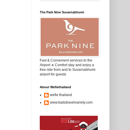
The Park Nine Suvarnabhumi
Fast & Convenient services to the
Airport ✈️ Comfort stay and enjoy a
free ride from and to Suvarnabhumi
airport for guests
About Wefiethailand
wefie thailand
www.toptotravelvariety.com