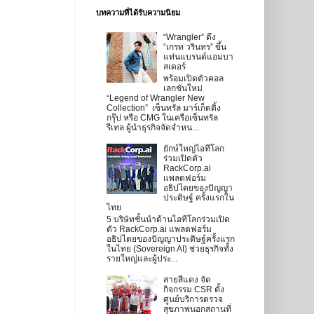
บทความที่ได้รับความนิยม
“Wrangler” ดึง
“เกรท วรินทร” ขึ้น
แท่นแบรนด์แอมบา
สเดอร์
พร้อมเปิดตัวคอล
เลกชันใหม่
“Legend of Wrangler New
Collection” เซ็นทรัล มาร์เก็ตติ้ง
กรุ๊ป หรือ CMG ในเครือเซ็นทรัล
รีเทล ผู้นำธุรกิจจัดจำหน...
ยักษ์ใหญ่ไอทีโลก
ร่วมเปิดตัว
RackCorp.ai
แพลตฟอร์ม
อธิปไตยของปัญญา
ประดิษฐ์ ครั้งแรกใน
ไทย
5 บริษัทชั้นนำด้านไอทีโลกร่วมเปิด
ตัว RackCorp.ai แพลตฟอร์ม
อธิปไตยของปัญญาประดิษฐ์ครั้งแรก
ในไทย (Sovereign AI) ช่วยธุรกิจทั้ง
รายใหญ่และผู้ประ...
สายสีแดง จัด
กิจกรรม CSR ตั้ง
ศูนย์บริการตรวจ
สุขภาพนอกสถานที่