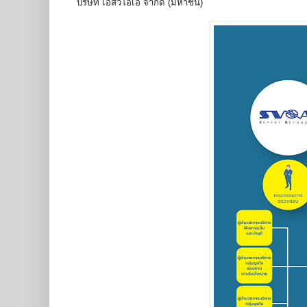
บริษัท เอสวีโอเอ จำกัด (มหาชน)