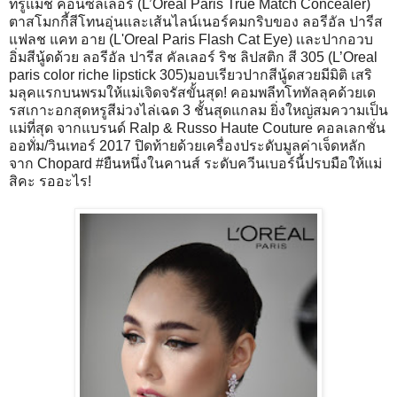
ทรูแมช คอนซีลเลอร์ (L’Oreal Paris True Match Concealer)
ตาสโมกกี้สีโทนอุ่นและเส้นไลน์เนอร์คมกริบของ ลอรีอัล ปารีส
แฟลช แคท อาย (L'Oreal Paris Flash Cat Eye) เเละปากอวบ
อิ่มสีนู้ดด้วย ลอรีอัล ปารีส คัลเลอร์ ริช ลิปสติก สี 305 (L’Oreal
paris color riche lipstick 305)มอบเรียวปากสีนู้ดสวยมีมิติ เสริ
มลุคแรกบนพรมให้แม่เจิดจรัสขั้นสุด! คอมพลีทโททัลลุคด้วยเด
รสเกาะอกสุดหรูสีม่วงไล่เฉด 3 ชั้นสุดแกลม ยิ่งใหญ่สมความเป็น
แม่ที่สุด จากแบรนด์ Ralp & Russo Haute Couture คอลเลกชั่น
ออทั่ม/วินเทอร์ 2017 ปิดท้ายด้วยเครื่องประดับมูลค่าเจ็ดหลัก
จาก Chopard #ยืนหนึ่งในคานส์ ระดับควีนเบอร์นี้ปรบมือให้แม่
สิคะ รออะไร!