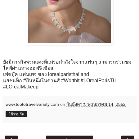
ยังมีภารกิจพรมแดงที่แม่รอกำลังใจจากแฟนๆ สามารถร่วมชม
ไลฟ์ผ่านทางออฟฟิเชียล
เฟซบุ๊ค แฟนเพจ ของ lorealparisthailand
แฮชแท็ก #ยืนหนึ่งในคานส์ #WorthIt #LOrealParisTH
#LOrealMakeup
www.toptotravelvariety.com
on
วันอังคาร, พฤษภาคม 14, 2562
ใช้ร่วมกัน