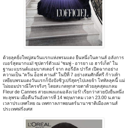
ด้วยลุคยิ่งใหญ่สมวันแรกแห่งพรมแดง ยืนหนึ่งในคานส์ อลังการ
เบอร์สุดมากแม่! ซุปตาร์ตัวแม่ “ชมพู่ - อารยา เอ ฮาร์เก็ต” ใน
ฐานะแบรนด์แอมบาสเดอร์ จาก ลอรีอัล ปารีส เปิดฉากอย่าง
ความเป็น “ควีน อ็อฟ คานส์” ในปีที่ 7 อย่างสมศักดิ์ศรี ก้าวเท้า
เหยียบพรมแดงวันแรกก็ปังปังซิวูเปร้สุดๆไปเลยจ้า โททัลลุคนี้ แม่
ไม่ยอมปราณีใครจริงๆ โดยสะกดทุกสายตาด้วยลุคสุดแกลม
Fleur de Cannes สวยแพงแถมอลังเว่อร์! เรียกว่าสวยปังยืนหนึ่ง
ทะลุพรม เมื่อคืนวันอังคารที่ 14 พฤษภาคม เวลา 23.00 น.ตาม
เวลาประเทศไทย ณ เทศกาลภาพยนตร์นานาชาติเมืองคานส์
ประเทศฝรั่งเศส