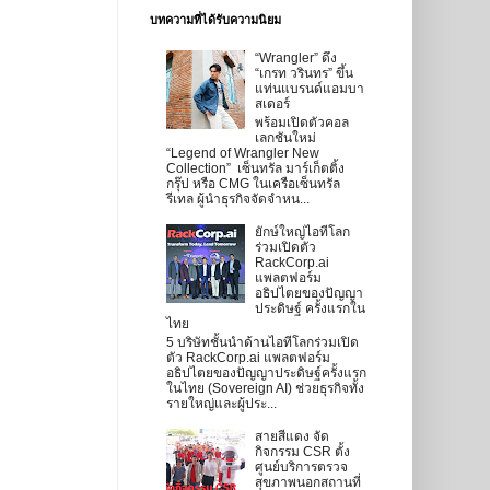
บทความที่ได้รับความนิยม
“Wrangler” ดึง
“เกรท วรินทร” ขึ้น
แท่นแบรนด์แอมบา
สเดอร์
พร้อมเปิดตัวคอล
เลกชันใหม่
“Legend of Wrangler New
Collection” เซ็นทรัล มาร์เก็ตติ้ง
กรุ๊ป หรือ CMG ในเครือเซ็นทรัล
รีเทล ผู้นำธุรกิจจัดจำหน...
ยักษ์ใหญ่ไอทีโลก
ร่วมเปิดตัว
RackCorp.ai
แพลตฟอร์ม
อธิปไตยของปัญญา
ประดิษฐ์ ครั้งแรกใน
ไทย
5 บริษัทชั้นนำด้านไอทีโลกร่วมเปิด
ตัว RackCorp.ai แพลตฟอร์ม
อธิปไตยของปัญญาประดิษฐ์ครั้งแรก
ในไทย (Sovereign AI) ช่วยธุรกิจทั้ง
รายใหญ่และผู้ประ...
สายสีแดง จัด
กิจกรรม CSR ตั้ง
ศูนย์บริการตรวจ
สุขภาพนอกสถานที่