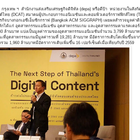
 กรุงเทพ ฯ สำนักงานส่งเสริมเศรษฐกิจดิจิทัล (depa) หรือดีป้า หน่วยงานในสังก
เทนต์ไทย (DCAT) สมาคมผู้ประกอบการแอนิเมชันและคอมพิวเตอร์กราฟฟิกส์ไทย 
ิจบางกอกเอซีเอ็มซิกกราฟ (Bangkok ACM SIGGRAPH) เผยผลสำรวจมูลค่าดิ
ักได้แก่ อุตสาหกรรมแอนิเมชัน อุตสาหกรรมเกม และอุตสาหกรรมคาแรคเตอร
0 ล้านบาท แบ่งเป็นมูลค่ารวมของอุตสาหกรรมแอนิเมชันจำนวน 3,799 ล้านบาท ซ
ณะที่อุตสาหกรรมเกมมีมูลค่ารวมที่ 19,281 ล้านบาท มีอัตราการเติบโตเพิ่มขึ้นจา
วม 1,960 ล้านบาทมีอัตราการเติบเพิ่มขึ้น 16 เปอร์เซ็นต์เมื่อเทียบกับปี 2559