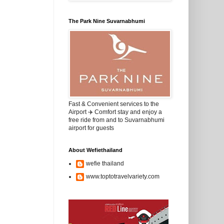
The Park Nine Suvarnabhumi
Fast & Convenient services to the
Airport ✈️ Comfort stay and enjoy a
free ride from and to Suvarnabhumi
airport for guests
About Wefiethailand
wefie thailand
www.toptotravelvariety.com