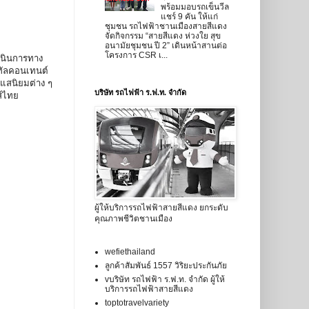
พร้อมมอบรถเข็นวีล
แชร์ 9 คัน ให้แก่
ชุมชน รถไฟฟ้าชานเมืองสายสีแดง
จัดกิจกรรม “สายสีแดง ห่วงใย สุข
อนามัยชุมชน ปี 2” เดินหน้าสานต่อ
โครงการ CSR เ...
เนินการทาง
ิทัลคอนเทนต์
ะแสนิยมต่าง ๆ
บริษัท รถไฟฟ้า ร.ฟ.ท. จำกัด
ส์ไทย
ผู้ให้บริการรถไฟฟ้าสายสีแดง ยกระดับ
คุณภาพชีวิตชานเมือง
wefiethailand
ลูกค้าสัมพันธ์ 1557 วิริยะประกันภัย
vบริษัท รถไฟฟ้า ร.ฟ.ท. จำกัด ผู้ให้
บริการรถไฟฟ้าสายสีแดง
toptotravelvariety