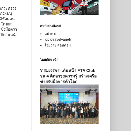
ัดกระทรวง
(TACGA)
จิทัลคอน
์ โดยผล
wefiethailand
ึ่งมีอัตรา
หน้าแรก
กปีก่อนหน้า
toptotravelvariety
โวยวาย ดอทคอม
โพสต์แนะนำ
'กรมเจรจา' เดินหน้า FTA Club
รุ่น 4 ติดอาวุธความรู้ สร้างเครือ
ข่ายรับมือการค้าโลก