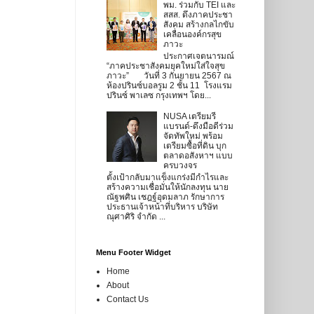
พม. ร่วมกับ TEI และ
สสส. ดึงภาคประชา
สังคม สร้างกลไกขับ
เคลื่อนองค์กรสุข
ภาวะ
ประกาศเจตนารมณ์
“ภาคประชาสังคมยุคใหม่ใส่ใจสุข
ภาวะ” วันที่ 3 กันยายน 2567 ณ
ห้องปรินซ์บอลรูม 2 ชั้น 11 โรงแรม
ปรินซ์ พาเลซ กรุงเทพฯ โดย...
NUSA เตรียมรี
แบรนด์-ดึงมือดีร่วม
จัดทัพใหม่ พร้อม
เตรียมซื้อที่ดิน บุก
ตลาดอสังหาฯ แบบ
ครบวงจร
ตั้งเป้ากลับมาแข็งแกร่งมีกำไรและ
สร้างความเชื่อมั่นให้นักลงทุน นาย
ณัฐพศิน เชฎฐ์อุดมลาภ รักษาการ
ประธานเจ้าหน้าที่บริหาร บริษัท
ณุศาศิริ จำกัด ...
Menu Footer Widget
Home
About
Contact Us