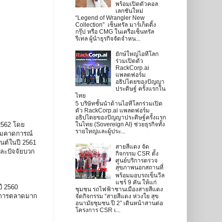
พร้อมเปิดตัวคอล
เลกชันใหม่
“Legend of Wrangler New
Collection” เซ็นทรัล มาร์เก็ตติ้ง
กรุ๊ป หรือ CMG ในเครือเซ็นทรัล
รีเทล ผู้นำธุรกิจจัดจำหน...
ยักษ์ใหญ่ไอทีโลก
ร่วมเปิดตัว
RackCorp.ai
แพลตฟอร์ม
อธิปไตยของปัญญา
ประดิษฐ์ ครั้งแรกใน
ไทย
5 บริษัทชั้นนำด้านไอทีโลกร่วมเปิด
ตัว RackCorp.ai แพลตฟอร์ม
อธิปไตยของปัญญาประดิษฐ์ครั้งแรก
2562 โดย
ในไทย (Sovereign AI) ช่วยธุรกิจทั้ง
รายใหญ่และผู้ประ...
เกมคาดการณ์
นต์ในปี 2561
สายสีแดง จัด
และปัจจัยบวก
กิจกรรม CSR ตั้ง
ศูนย์บริการตรวจ
สุขภาพนอกสถานที่
พร้อมมอบรถเข็นวีล
แชร์ 9 คัน ให้แก่
ี 2560
ชุมชน รถไฟฟ้าชานเมืองสายสีแดง
บ่งการตลาดมาก
จัดกิจกรรม “สายสีแดง ห่วงใย สุข
อนามัยชุมชน ปี 2” เดินหน้าสานต่อ
โครงการ CSR เ...