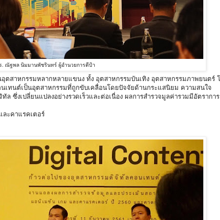
ร. ณัฐพล นิมมานพัชรินทร์ ผู้อำนวยการดีป้า
บาทในอุตสาหกรรมหลากหลายแขนง ทั้ง อุตสาหกรรมบันเทิง อุตสาหกรรมภาพยนตร์ โ
ัลคอนเทนต์เป็นอุตสาหกรรมที่ถูกขับเคลื่อนโดยปัจจัยด้านกระแสนิยม ความสนใจ
ัล ซึ่งเปลี่ยนแปลงอย่างรวดเร็วและต่อเนื่อง ผลการสำรวจมูลค่ารวมมีอัตรากา
มและคาแรคเตอร์