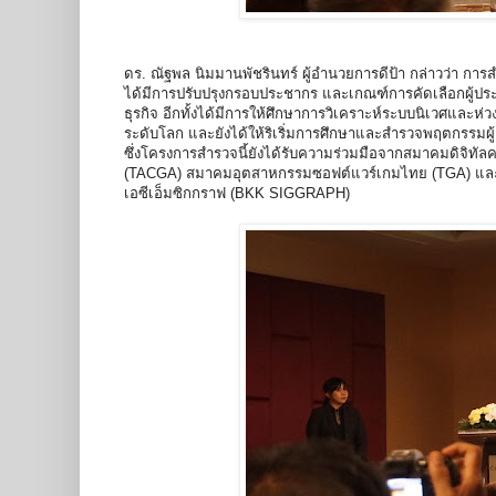
ดร. ณัฐพล นิมมานพัชรินทร์ ผู้อำนวยการดีป้า กล่าวว่า การ
ได้มีการปรับปรุงกรอบประชากร และเกณฑ์การคัดเลือกผู้ป
ธุรกิจ อีกทั้งได้มีการให้ศึกษาการวิเคราะห์ระบบนิเวศและ
ระดับโลก และยังได้ให้ริเริ่มการศึกษาและสำรวจพฤตกรรมผู้
ซึ่งโครงการสำรวจนี้ยังได้รับความร่วมมือจากสมาคมดิจิ
(TACGA) สมาคมอุตสาหกรรมซอฟต์แวร์เกมไทย (TGA) แล
เอซีเอ็มซิกกราฟ (BKK SIGGRAPH)