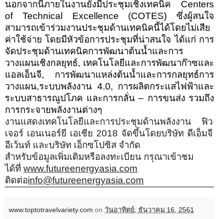
นอกจากนี้ภายในงานยังมีประชุมเชิงเทคนิค
Centers
of Technical Excellence (COTES)
ซึ่งผู้สนใจ
สามารถเข้าร่วมงานประชุมด้านเทคนิคนี้ได้โดยไม่เสีย
ค่าใช้จ่าย โดยมีหัวข้อการประชุมที่น่าสนใจ ได้แก่ การ
จัดประชุมด้านเทคนิคการพัฒนาต้นน้ำและการ
วางแผนเชิงกลยุทธ์
,
เทคโนโลยีและการพัฒนาก๊าซและ
แอลเอ็นจี
,
การพัฒนาแหล่งต้นน้ำและการกลยุทธ์การ
วางแผน
,
ระบบพลังงาน 4.0
,
การผลิตกระแสไฟฟ้าและ
ระบบสาธารณูปโภค และการกลั่น – การขนส่ง รวมถึง
การกระจายพลังงานต่างๆ
งานแสดงเทคโนโลยีและการประชุมด้านพลังงาน ฟิว
เจอร์ เอนเนอร์ยี เอเชีย 2018 จัดขึ้นโดยบริษัท ดีเอ็มจี
อีเว้นท์ และบริษัท เอ็กซโปซิส จำกัด
สำหรับข้อมูลเพิ่มเติมหรือลงทะเบียน กรุณาเข้าชม
ได้ที่
www.futureenergyasia.com
ติดต่อ
info@futureenergyasia.com
www.toptotravelvariety.com
on
วันอาทิตย์, ธันวาคม 16, 2561