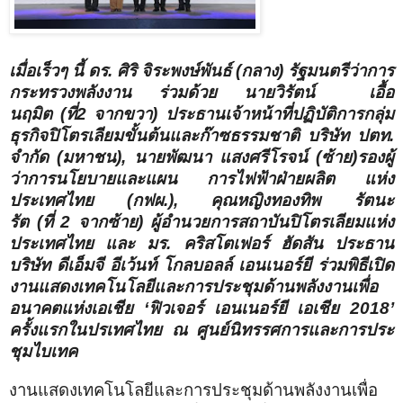
เมื่อเร็วๆ นี้ ดร. ศิริ จิระพงษ์พันธ์
(
กลาง
)
รัฐมนตรีว่าการ
กระทรวงพลังงาน ร่วมด้วย นายวิรัตน์
เอื้อ
นฤมิต
(
ที่
2
จากขวา
)
ประธานเจ้าหน้าที่ปฏิบัติการกลุ่ม
ธุรกิจปิโตรเลียมขั้นต้นและก๊าซธรรมชาติ บริษัท ปตท.
จำกัด (มหาชน)
,
นายพัฒนา แสงศรีโรจน์
(
ซ้าย
)
รองผู้
ว่าการนโยบายและแผน การไฟฟ้าฝ่ายผลิต แห่ง
ประเทศไทย (กฟผ.)
,
คุณหญิงทองทิพ รัตนะ
รัต
(
ที่
2
จากซ้าย
)
ผู้อำนวยการสถาบันปิโตรเลียมแห่ง
ประเทศไทย และ มร. คริสโตเฟอร์ ฮัดสัน ประธาน
บริษัท ดีเอ็มจี อีเว้นท์ โกลบอลล์ เอนเนอร์ยี ร่วมพิธีเปิด
งานแสดงเทคโนโลยีและการประชุมด้านพลังงานเพื่อ
อนาคตแห่งเอเชีย ‘ฟิวเจอร์ เอนเนอร์ยี เอเชีย 2018’
ครั้งแรกในปรเทศไทย ณ ศูนย์นิทรรศการและการประ
ชุมไบเทค
งานแสดงเทคโนโลยีและการประชุมด้านพลังงานเพื่อ