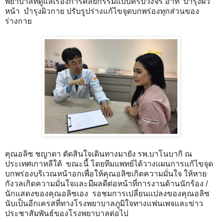
พยาบาลที่ดูแลเรื่องการศัลยกรรมแบบครบวงจร อาทิ บำรุงผิว
หน้า บำรุงผิวกาย ปรับรูปร่างแก้ไขจุดบกพร่องทุกส่วนของ
ร่างกาย
คุณอลิซ ชญาดา ตัดสินใจเดินทางมายัง รพ.บาโนบากิ ณ
ประเทศเกาหลีใต้ ขณะนี้ โดยทีมแพทย์ได้วางแผนการแก้ไขจุด
บกพร่องบริเวณหน้าอกเพื่อให้คุณอลิซเกิดความมั่นใจ ให้หาย
กังวลเกิดความมั่นใจและมีผลดีต่อหน้าที่การงานด้านนักร้อง /
นักแสดงของคุณอลิซเอง รอชมการเปลี่ยนแปลงของคุณอลิซ
นับเป็นอีกเครสที่ทางโรงพยาบาลภูมิใจทางแฟนเพจและข่าว
ประชาสัมพันธ์ของโรงพยาบาลต่อไป