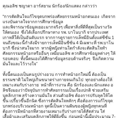
คุณอลิซ ชญาดา อาร์สยาม นักร้อง/นักแสดง กล่าวว่า
“การตัดสินใจแก้ไขจุดบกพร่องศัลยกรรมหน้าอกตนเอง เกิดจาก
แรงบันดาลใจจากการศึกษาข้อมูล
และพิจารณาข้อมูลเยอะมากจริงๆ เพื่อหาสิ่งที่ดีที่สุดเป็นรางวัล
ให้ตนเอง ซึ่งได้เลือกปรึกษาทาง รพ. บาโนบากิ จากประเทศ
เกาหลีใต้เป็นอันดับแรก จากการดูรายการเล็ทมีอินตั้งแต่ซีซั่น 1
จนถึงขณะนี้กำลังมีรายการเล็ทมีอินซีซั่น 4 มีเฉพาะที่ รพ.บาโน
บากิ ซึ่งน่าสนใจมาก หากผู้หญิงท่านใดกำลังจะตัดสินใจทำ
ศัลยกรรมหน้าอกหรืออื่นๆ เหมือนอลิซ ควรศึกษาข้อมูลต่างๆ ให้
รอบคอบ ทั้งนี้ตนเองได้ศึกษาข้อมูลรอบด้านจริงๆ จึงเกิดความ
มั่นใจและไว้วางใจ"
ทั้งนี้ตนเองเป็นคนรูปร่างอวบ การทำหน้าอกใหม่นี้ ต้องเป็น
ธรรมชาติ ไม่ใหญ่เกินขนาดร่างกายจนเกินไป ทุกอย่างต้องให้
เหมาะสมกับร่างกาย หน้าที่การงาน คือ นักร้องและนักแสดง อ
ลิซจึงมองว่าปัจจุบันการทำศัลยกรรมเป็นเรื่องปกติ ช่วยเสริม
บุคลิกภาพ สร้างความมั่นใจ ส่วนตัวอลิซ ต้องการปรับลุคให้โต
ขึ้น เปรี้ยวขึ้นอีกนิด ซึ่งการตัดสินใจหลักๆ คือต้องการแก้ไขจุด
บกพร่องบริเวณหน้าอก จุดนี้เป็นความฝันของผู้หญิงทุกคนที่
ต้องการมีหน้าอกที่สวยงามเหมาะกับร่างกายได้สัดส่วน ใส่
เสื้อผ้าและเสริมบุคลิกภาพให้ดียิ่งขึ้น ก่อนหน้านี้เมื่อประมาณ 7-