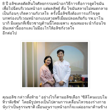
8 ปี อลิซเคยตัดสินใจศัลยกรรมหน้าอกวิธีการคือการดูดไขมัน
เพื่อไปฉีดบริเวณหน้าอก แต่ผลลัพธ์ คือ ไขมันสลายไม่หมดกลาย
เป็นก้อนๆ เกิดความกังวลใจ ครั้งนี้อลิซจึงต้องการแก้ไขจุด
บกพร่องบริเวณหน้าอกแบบสวยพรีเมี่ยมปลอดภัยกับ รพ.บาโน
บากิ มีแผนกที่เชี่ยวชาญด้านนี้โดยเฉพาะ คุณหมอจะนำก้อนไข
มันเหล่านี้ออกและไม่มีอะไรให้อลิซกังวลใจ
อีกต่อไป
คุณอลิซ กล่าวทิ้งท้าย “ อย่างไรก็ตามอลิซเลือก “ซิลิโคนแบบโม
ทิวาฝังชิพ” โดยมีรูปทรงเป็นไปตามการเคลื่อนไหวของร่างกาย
นับว่าเป็นธรรมชาติ เมื่อนอนราบหน้าอกก็จะแผ่ออกมาด้านข้าง