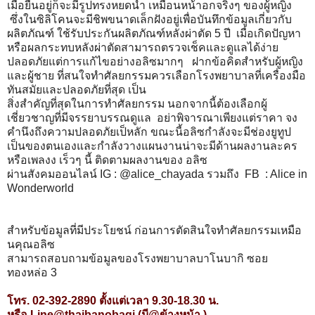
เมื่อยืนอยู่ก็จะมีรูปทรงหยดน้ำ เหมือนหน้าอกจริงๆ ของผู้หญิง
ซึ่งในซิลิโคนจะมีชิพขนาดเล็กฝังอยู่เพื่อบันทึกข้อมูลเกี่ยวกับ
ผลิตภัณฑ์ ใช้รับประกันผลิตภัณฑ์หลังผ่าตัด 5 ปี เมื่อเกิดปัญหา
หรือผลกระทบหลังผ่าตัดสามารถตรวจเช็คและดูแลได้ง่าย
ปลอดภัยแต่การแก้ไขอย่างอลิซมากๆ ฝากข้อคิดสำหรับผู้หญิง
และผู้ชาย ที่สนใจทำศัลยกรรมควรเลือกโรงพยาบาลที่เครื่องมือ
ทันสมัยและปลอดภัยที่สุด เป็น
สิ่งสำคัญที่สุดในการทำศัลยกรรม นอกจากนี้ต้องเลือกผู้
เชี่ยวชาญที่มีจรรยาบรรณดูแล อย่าพิจารณาเพียงแต่ราคา จง
คำนึงถึงความปลอดภัยเป็หลัก ขณะนี้อลิซกำลังจะมีช่องยูทูป
เป็นของตนเองและกำลังวางแผนงานน่าจะมีด้านผลงานละคร
หรือเพลงง เร็วๆ นี้ ติดตามผลงานของ อลิซ
ผ่านสังคมออนไลน์ IG : @alice_chayada รวมถึง FB : Alice in
Wonderworld
สำหรับข้อมูลที่มีประโยชน์ ก่อนการตัดสินใจทำศัลยกรรมเหมือ
นคุณอลิซ
สามารถสอบถามข้อมูลของโรงพยาบาลบาโนบากิ ซอย
ทองหล่อ 3
โทร. 02-392-2890 ตั้งแต่เวลา 9.30-18.30 น.
หรือ Line@thaibanobagi (มี@ข้างหน้า )